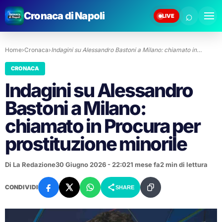
⌕
Cronaca di Napoli
LIVE
Home
›
Cronaca
›
Indagini su Alessandro Bastoni a Milano: chiamato in…
CRONACA
Indagini su Alessandro
Bastoni a Milano:
chiamato in Procura per
prostituzione minorile
Di La Redazione
30 Giugno 2026 - 22:02
1 mese fa
2 min di lettura
CONDIVIDI
SHARE