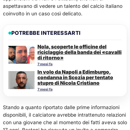
aspettavano di vedere un talento del calcio italiano
coinvolto in un caso così delicato.
POTREBBE INTERESSARTI
Nola, scoperte le officine del
riciclaggio della banda dei «cavalli
di ritorno»
7 mesi fa
In volo da Napoli a Edimburgo,
condanna in Scozia per tentato
stupro di Nicola Cristiano
7 mesi fa
Stando a quanto riportato dalle prime informazioni
disponibili, il calciatore avrebbe intrattenuto relazioni
con una giovane che al momento dei fatti aveva solo
17 anni. Bastoni ha ricevuto un invito a comparire