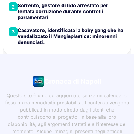
Sorrento, gestore di lido arrestato per
2
tentata corruzione durante controlli
parlamentari
Casavatore, identificata la baby gang che ha
3
vandalizzato il Mangiaplastica: minorenni
denunciati.
Cronaca di Napoli
Questo sito è un blog aggiornato senza un calendario
fisso o una periodicità prestabilita. I contenuti vengono
pubblicati in modo diretto dagli utenti che
contribuiscono al progetto, in base alla loro
disponibilità, agli argomenti trattati e all’interesse del
momento. Alcune immagini presenti negli articoli