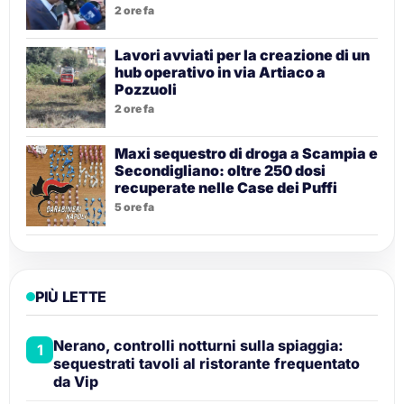
2 ore fa
Lavori avviati per la creazione di un
hub operativo in via Artiaco a
Pozzuoli
2 ore fa
Maxi sequestro di droga a Scampia e
Secondigliano: oltre 250 dosi
recuperate nelle Case dei Puffi
5 ore fa
PIÙ LETTE
Nerano, controlli notturni sulla spiaggia:
1
sequestrati tavoli al ristorante frequentato
da Vip