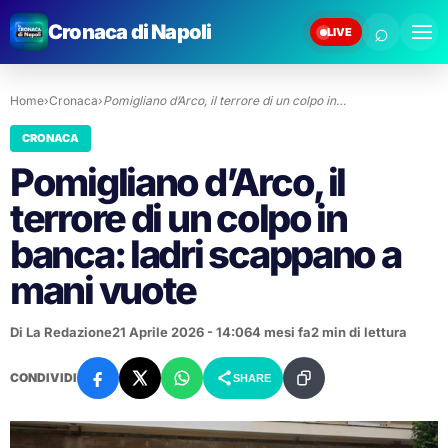
⌕
Cronaca di Napoli
LIVE
Home
›
Cronaca
›
Pomigliano d’Arco, il terrore di un colpo in…
CRONACA
Pomigliano d’Arco, il
terrore di un colpo in
banca: ladri scappano a
mani vuote
Di La Redazione
21 Aprile 2026 - 14:06
4 mesi fa
2 min di lettura
CONDIVIDI
SHARE