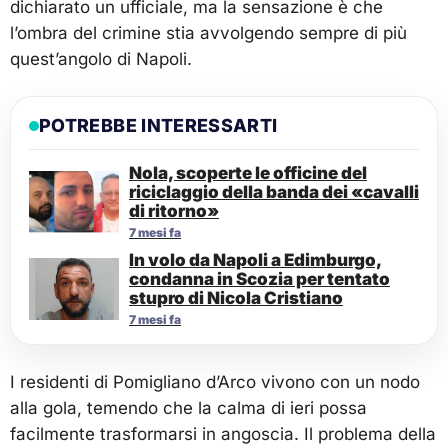
dichiarato un ufficiale, ma la sensazione è che
l’ombra del crimine stia avvolgendo sempre di più
quest’angolo di Napoli.
POTREBBE INTERESSARTI
Nola, scoperte le officine del
riciclaggio della banda dei «cavalli
di ritorno»
7 mesi fa
In volo da Napoli a Edimburgo,
condanna in Scozia per tentato
stupro di Nicola Cristiano
7 mesi fa
I residenti di Pomigliano d’Arco vivono con un nodo
alla gola, temendo che la calma di ieri possa
facilmente trasformarsi in angoscia. Il problema della