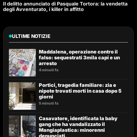
Il delitto annunciato di Pasquale Tortora: la vendetta
degli Avventurato, i killer in affitto
ULTIME NOTIZIE
Maddalena, operazione contro il
falso: sequestrati 3mila capi e un
arresto
4 minuti fa
Portici, tragedia familiare: zia e
nipote trovati morti in casa dopo 5
giorni
5 minuti fa
Casavatore, identificata la baby
gang che ha vandalizzato il
Mangiaplastica: minorenni
denunciati.