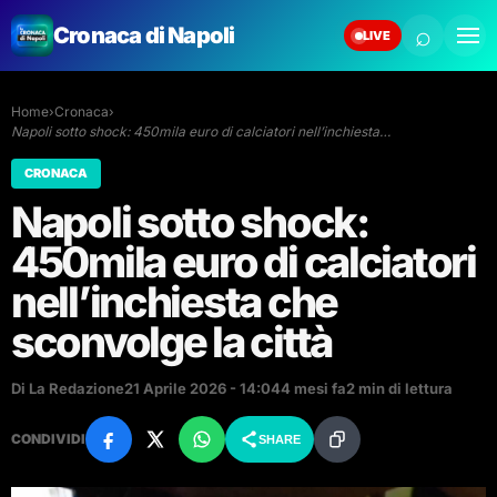
⌕
Cronaca di Napoli
LIVE
Home
›
Cronaca
›
Napoli sotto shock: 450mila euro di calciatori nell’inchiesta…
CRONACA
Napoli sotto shock:
450mila euro di calciatori
nell’inchiesta che
sconvolge la città
Di La Redazione
21 Aprile 2026 - 14:04
4 mesi fa
2 min di lettura
CONDIVIDI
SHARE