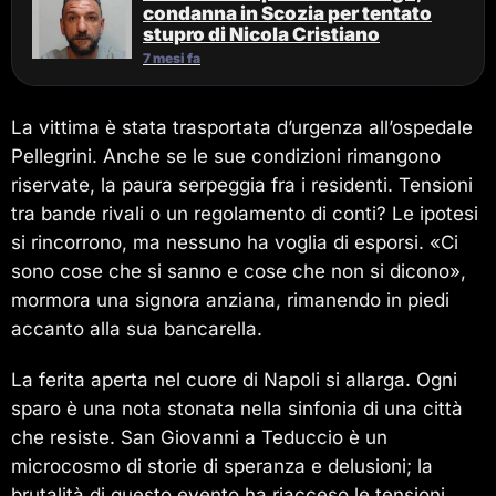
condanna in Scozia per tentato
stupro di Nicola Cristiano
7 mesi fa
La vittima è stata trasportata d’urgenza all’ospedale
Pellegrini. Anche se le sue condizioni rimangono
riservate, la paura serpeggia fra i residenti. Tensioni
tra bande rivali o un regolamento di conti? Le ipotesi
si rincorrono, ma nessuno ha voglia di esporsi. «Ci
sono cose che si sanno e cose che non si dicono»,
mormora una signora anziana, rimanendo in piedi
accanto alla sua bancarella.
La ferita aperta nel cuore di Napoli si allarga. Ogni
sparo è una nota stonata nella sinfonia di una città
che resiste. San Giovanni a Teduccio è un
microcosmo di storie di speranza e delusioni; la
brutalità di questo evento ha riacceso le tensioni