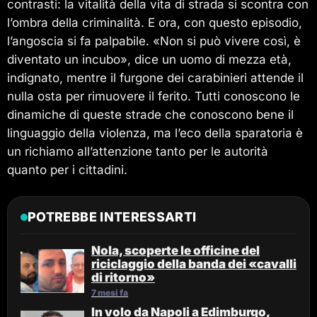
contrasti: la vitalità della vita di strada si scontra con
l’ombra della criminalità. E ora, con questo episodio,
l’angoscia si fa palpabile. «Non si può vivere così, è
diventato un incubo», dice un uomo di mezza età,
indignato, mentre il furgone dei carabinieri attende il
nulla osta per rimuovere il ferito. Tutti conoscono le
dinamiche di queste strade che conoscono bene il
linguaggio della violenza, ma l’eco della sparatoria è
un richiamo all’attenzione tanto per le autorità
quanto per i cittadini.
POTREBBE INTERESSARTI
Nola, scoperte le officine del
riciclaggio della banda dei «cavalli
di ritorno»
7 mesi fa
In volo da Napoli a Edimburgo,