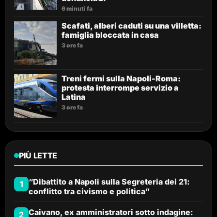
6 minuti fa
Scafati, alberi caduti su una villetta:
famiglia bloccata in casa
3 ore fa
Treni fermi sulla Napoli-Roma:
protesta interrompe servizio a
Latina
3 ore fa
PIÙ LETTE
“Dibattito a Napoli sulla Segreteria dei 21:
1
conflitto tra civismo e politica”
Caivano, ex amministratori sotto indagine:
2