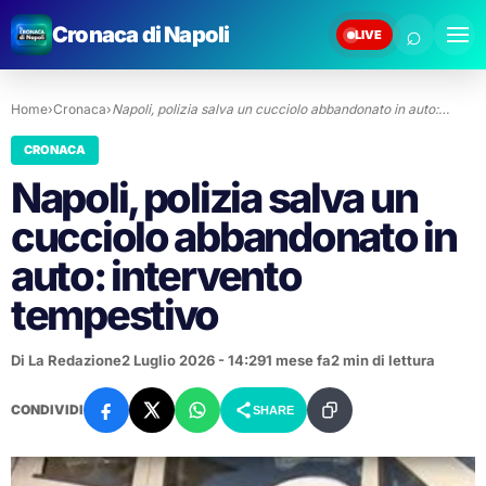
⌕
Cronaca di Napoli
LIVE
Home
›
Cronaca
›
Napoli, polizia salva un cucciolo abbandonato in auto:…
CRONACA
Napoli, polizia salva un
cucciolo abbandonato in
auto: intervento
tempestivo
Di La Redazione
2 Luglio 2026 - 14:29
1 mese fa
2 min di lettura
CONDIVIDI
SHARE