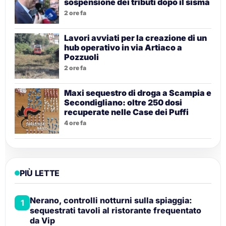
sospensione dei tributi dopo il sisma
2 ore fa
Lavori avviati per la creazione di un
hub operativo in via Artiaco a
Pozzuoli
2 ore fa
Maxi sequestro di droga a Scampia e
Secondigliano: oltre 250 dosi
recuperate nelle Case dei Puffi
4 ore fa
PIÙ LETTE
Nerano, controlli notturni sulla spiaggia:
1
sequestrati tavoli al ristorante frequentato
da Vip