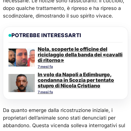
necessarie. Le notizie sono rassicuranti: il cucciolo,
dopo qualche trattamento, è ripreso e ha ripreso a
scodinzolare, dimostrando il suo spirito vivace.
POTREBBE INTERESSARTI
Nola, scoperte le officine del
riciclaggio della banda dei «cavalli
di ritorno»
7 mesi fa
In volo da Napoli a Edimburgo,
condanna in Scozia per tentato
stupro di Nicola Cristiano
7 mesi fa
Da quanto emerge dalla ricostruzione iniziale, i
proprietari dell’animale sono stati denunciati per
abbandono. Questa vicenda solleva interrogativi sul