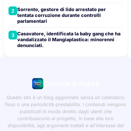
Sorrento, gestore di lido arrestato per
2
tentata corruzione durante controlli
parlamentari
Casavatore, identificata la baby gang che ha
3
vandalizzato il Mangiaplastica: minorenni
denunciati.
Cronaca di Napoli
Questo sito è un blog aggiornato senza un calendario
fisso o una periodicità prestabilita. I contenuti vengono
pubblicati in modo diretto dagli utenti che
contribuiscono al progetto, in base alla loro
disponibilità, agli argomenti trattati e all’interesse del