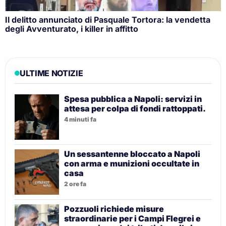
Il delitto annunciato di Pasquale Tortora: la vendetta
degli Avventurato, i killer in affitto
ULTIME NOTIZIE
Spesa pubblica a Napoli: servizi in
attesa per colpa di fondi rattoppati.
4 minuti fa
Un sessantenne bloccato a Napoli
con arma e munizioni occultate in
casa
2 ore fa
Pozzuoli richiede misure
straordinarie per i Campi Flegrei e