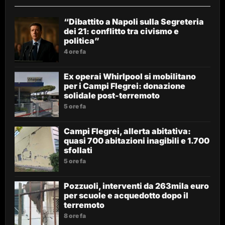
“Dibattito a Napoli sulla Segreteria
dei 21: conflitto tra civismo e
politica”
4 ore fa
Ex operai Whirlpool si mobilitano
per i Campi Flegrei: donazione
solidale post-terremoto
5 ore fa
Campi Flegrei, allerta abitativa:
quasi 700 abitazioni inagibili e 1.700
sfollati
5 ore fa
Pozzuoli, interventi da 263mila euro
per scuole e acquedotto dopo il
terremoto
8 ore fa