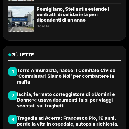
Pomigliano, Stellantis estende i
contratti di solidarietà per i
dipendenti di un anno
8 ore fa
PIÙ LETTE
Torre Annunziata, nasce il Comitato Civico
1
‘Commissari Siamo Noi’ per combattere la
mafia
Ischia, fermato corteggiatore di «Uomini e
2
Donne»: usava documenti falsi per viaggi
scontati sui traghetti
Tragedia ad Acerra: Francesco Pio, 19 anni,
3
perde la vita in ospedale, autopsia richiesta.