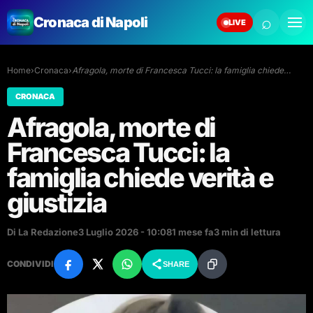
⌕
Cronaca di Napoli
LIVE
Home
›
Cronaca
›
Afragola, morte di Francesca Tucci: la famiglia chiede…
CRONACA
Afragola, morte di
Francesca Tucci: la
famiglia chiede verità e
giustizia
Di La Redazione
3 Luglio 2026 - 10:08
1 mese fa
3 min di lettura
CONDIVIDI
SHARE