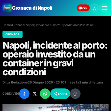
⌕
Cronaca di Napoli
LIVE
Home
›
Cronaca
›
Napoli, incidente al porto: operaio investito da un…
CRONACA
Napoli, incidente al porto:
operaio investito da un
container in gravi
condizioni
Di La Redazione
26 Giugno 2026 - 23:10
1 mese fa
2 min di lettura
CONDIVIDI
SHARE