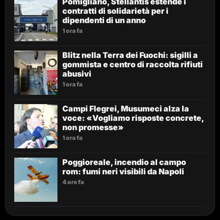
Pomigliano, Stellantis estende i
contratti di solidarietà per i
dipendenti di un anno
1 ora fa
Blitz nella Terra dei Fuochi: sigilli a
gommista e centro di raccolta rifiuti
abusivi
1 ora fa
Campi Flegrei, Musumeci alza la
voce: «Vogliamo risposte concrete,
non promesse»
1 ora fa
Poggioreale, incendio al campo
rom: fumi neri visibili da Napoli
4 ore fa