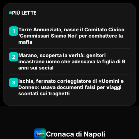
PIÙ LETTE
Torre Annunziata, nasce il Comitato Civico
1
‘Commissari Siamo Noi’ per combattere la
mafia
Marano, scoperta la verità: genitori
2
incastrano uomo che adescava la figlia di 9
anni sui social
Ischia, fermato corteggiatore di «Uomini e
3
Donne»: usava documenti falsi per viaggi
scontati sui traghetti
Cronaca di Napoli