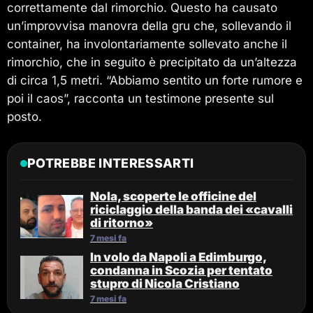
correttamente dal rimorchio. Questo ha causato
un’improvvisa manovra della gru che, sollevando il
container, ha involontariamente sollevato anche il
rimorchio, che in seguito è precipitato da un’altezza
di circa 1,5 metri. “Abbiamo sentito un forte rumore e
poi il caos”, racconta un testimone presente sul
posto.
POTREBBE INTERESSARTI
Nola, scoperte le officine del
riciclaggio della banda dei «cavalli
di ritorno»
7 mesi fa
In volo da Napoli a Edimburgo,
condanna in Scozia per tentato
stupro di Nicola Cristiano
7 mesi fa