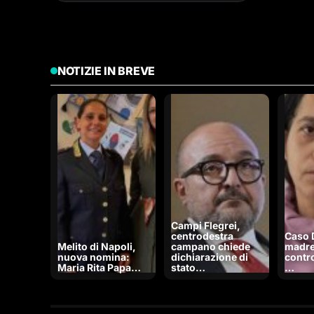
NOTIZIE IN BREVE
Campi Flegrei,
centrodestra
Caso 
Melito di Napoli,
campano chiede
madre
nuova nomina:
dichiarazione di
contro
Maria Rita Papa…
stato…
…