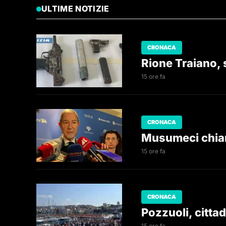
ULTIME NOTIZIE
CRONACA
Rione Traiano, 
15 ore fa
CRONACA
Musumeci chiar
15 ore fa
CRONACA
Pozzuoli, cittad
15 ore fa