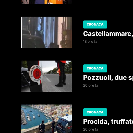
CRONACA
Castellammare,
18 ore fa
CRONACA
Pozzuoli, due sp
20 ore fa
CRONACA
Procida, truffa
20 ore fa