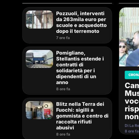
Pozzuoli, interventi
da 263mila euro per
scuole e acquedotto
dopo il terremoto
7 ore fa
Pomigliano,
Stellantis estende i
contratti di
solidarietà per i
CRON
dipendenti di un
anno
Cam
8 ore fa
Mus
voc
Blitz nella Terra dei
ris
Fuochi: sigilli a
non
gommista e centro di
raccolta rifiuti
Di La R
abusivi
8 ore fa
8 ore fa