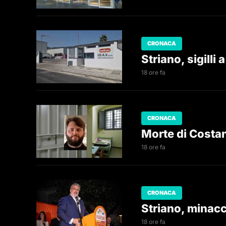
CRONACA
Striano, sigilli
18 ore fa
CRONACA
Morte di Costan
18 ore fa
CRONACA
Striano, minacc
18 ore fa