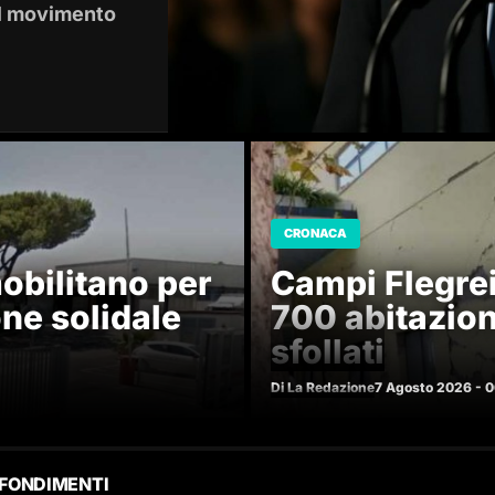
 il movimento
CRONACA
obilitano per
Campi Flegrei,
ne solidale
700 abitazioni
sfollati
Di La Redazione
7 Agosto 2026 - 
FONDIMENTI