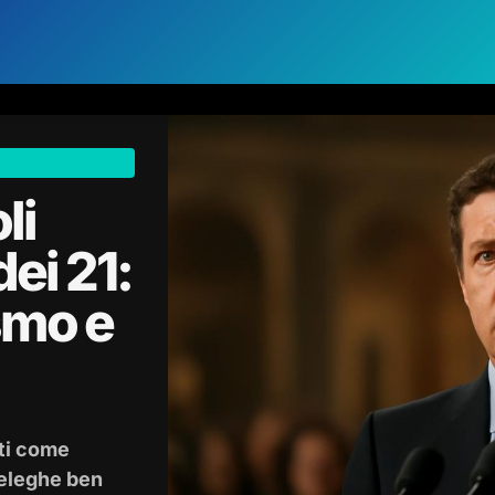
li
dei 21:
ismo e
ti come
deleghe ben