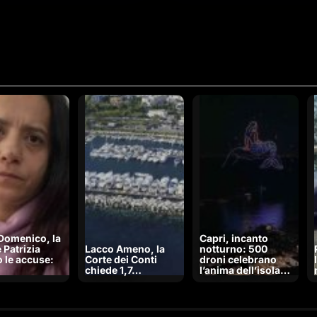
Domenico, la
Capri, incanto
 Patrizia
Lacco Ameno, la
notturno: 500
 le accuse:
Corte dei Conti
droni celebrano
chiede 1,7…
l’anima dell’isola…