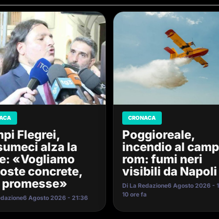
ACA
CRONACA
pi Flegrei,
Poggioreale,
umeci alza la
incendio al cam
e: «Vogliamo
rom: fumi neri
poste concrete,
visibili da Napoli
 promesse»
Di La Redazione
6 Agosto 2026 - 
10 ore fa
edazione
6 Agosto 2026 - 21:36