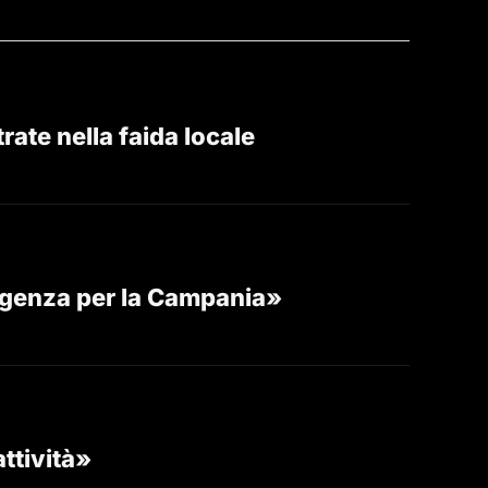
ate nella faida locale
rgenza per la Campania»
attività»