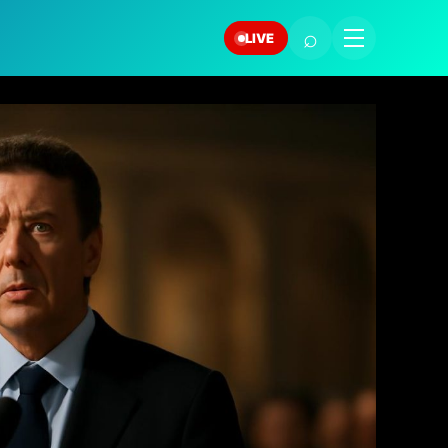
⌕
LIVE