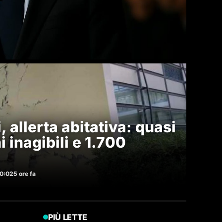
 allerta abitativa: quasi
 inagibili e 1.700
00:02
5 ore fa
PIÙ LETTE