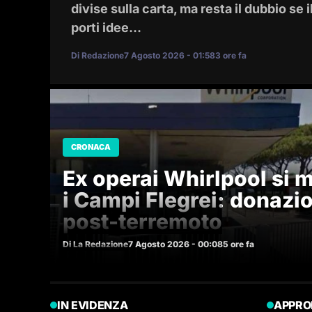
divise sulla carta, ma resta il dubbio se
porti idee…
Di Redazione
7 Agosto 2026 - 01:58
3 ore fa
CRONACA
Ex operai Whirlpool si m
i Campi Flegrei: donazio
post-terremoto
Di La Redazione
7 Agosto 2026 - 00:08
5 ore fa
IN EVIDENZA
APPRO