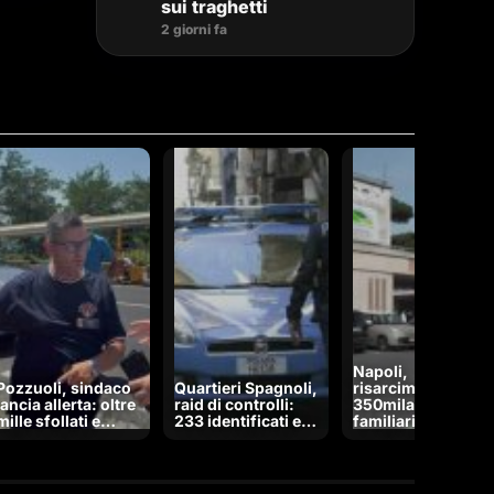
sui traghetti
2 giorni fa
Napoli,
Pozzuoli, sindaco
Quartieri Spagnoli,
risarcimento da
lancia allerta: oltre
raid di controlli:
350mila euro ai
mille sfollati e…
233 identificati e…
familiari per…