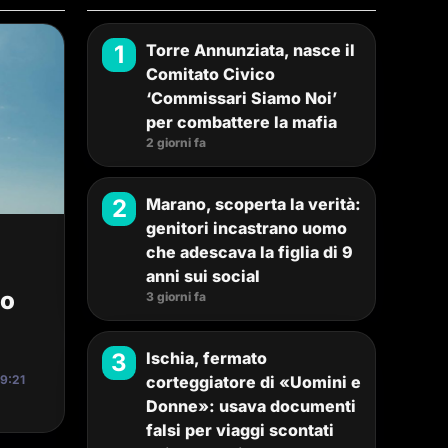
1
Torre Annunziata, nasce il
Comitato Civico
‘Commissari Siamo Noi’
per combattere la mafia
2 giorni fa
2
Marano, scoperta la verità:
genitori incastrano uomo
che adescava la figlia di 9
anni sui social
po
3 giorni fa
3
Ischia, fermato
19:21
corteggiatore di «Uomini e
Donne»: usava documenti
falsi per viaggi scontati