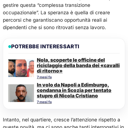
gestire questa “complessa transizione
occupazionale”. La speranza è quella di creare
percorsi che garantiscano opportunità reali ai
dipendenti che si sono ritrovati senza lavoro.
POTREBBE INTERESSARTI
Nola, scoperte le officine del
riciclaggio della banda dei «cavalli
di ritorno»
7 mesi fa
In volo da Napoli a Edimburgo,
condanna in Scozia per tentato
stupro di Nicola Cristiano
7 mesi fa
Intanto, nel quartiere, cresce l’attenzione rispetto a
queste novità, ma ci sono anche tanti interrogativi in