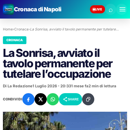
⌕
Cronaca di Napoli
LIVE
Home
›
Cronaca
›
La Sonrisa, avviato il tavolo permanente per tutelare…
CRONACA
La Sonrisa, avviato il
tavolo permanente per
tutelare l’occupazione
Di La Redazione
1 Luglio 2026 - 20:33
1 mese fa
2 min di lettura
CONDIVIDI
SHARE