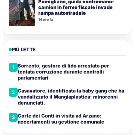
Pomigliano, guida contromano:
camion in fermo fiscale invade
rampa autostradale
14 ore fa
PIÙ LETTE
Sorrento, gestore di lido arrestato per
1
tentata corruzione durante controlli
parlamentari
Casavatore, identificata la baby gang che ha
2
vandalizzato il Mangiaplastica: minorenni
denunciati.
Corte dei Conti in visita ad Arzano:
3
accertamenti su gestione comunale