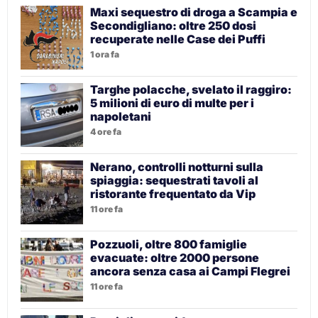
Maxi sequestro di droga a Scampia e
Secondigliano: oltre 250 dosi
recuperate nelle Case dei Puffi
1 ora fa
Targhe polacche, svelato il raggiro:
5 milioni di euro di multe per i
napoletani
4 ore fa
Nerano, controlli notturni sulla
spiaggia: sequestrati tavoli al
ristorante frequentato da Vip
11 ore fa
Pozzuoli, oltre 800 famiglie
evacuate: oltre 2000 persone
ancora senza casa ai Campi Flegrei
11 ore fa