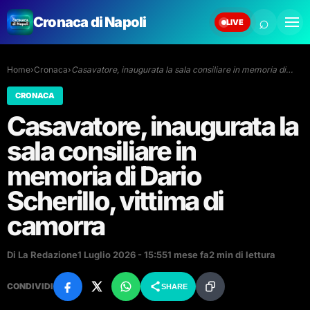
⌕
Cronaca di Napoli
LIVE
Home
›
Cronaca
›
Casavatore, inaugurata la sala consiliare in memoria di…
CRONACA
Casavatore, inaugurata la
sala consiliare in
memoria di Dario
Scherillo, vittima di
camorra
Di La Redazione
1 Luglio 2026 - 15:55
1 mese fa
2 min di lettura
CONDIVIDI
SHARE