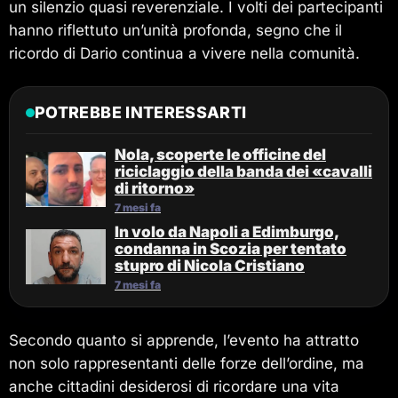
un silenzio quasi reverenziale. I volti dei partecipanti
hanno riflettuto un’unità profonda, segno che il
ricordo di Dario continua a vivere nella comunità.
POTREBBE INTERESSARTI
Nola, scoperte le officine del
riciclaggio della banda dei «cavalli
di ritorno»
7 mesi fa
In volo da Napoli a Edimburgo,
condanna in Scozia per tentato
stupro di Nicola Cristiano
7 mesi fa
Secondo quanto si apprende, l’evento ha attratto
non solo rappresentanti delle forze dell’ordine, ma
anche cittadini desiderosi di ricordare una vita