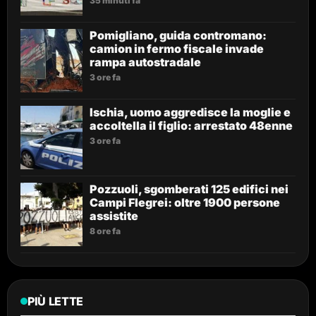
35 minuti fa
Pomigliano, guida contromano:
camion in fermo fiscale invade
rampa autostradale
3 ore fa
Ischia, uomo aggredisce la moglie e
accoltella il figlio: arrestato 48enne
3 ore fa
Pozzuoli, sgomberati 125 edifici nei
Campi Flegrei: oltre 1900 persone
assistite
8 ore fa
PIÙ LETTE