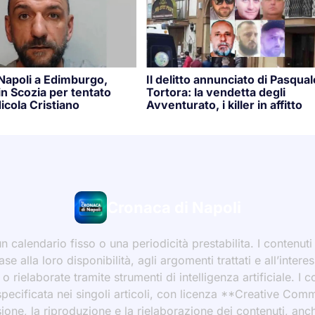
 Napoli a Edimburgo,
Il delitto annunciato di Pasqual
n Scozia per tentato
Tortora: la vendetta degli
icola Cristiano
Avventurato, i killer in affitto
Cronaca di Napoli
 calendario fisso o una periodicità prestabilita. I contenut
ase alla loro disponibilità, agli argomenti trattati e all’int
 rielaborate tramite strumenti di intelligenza artificiale. I 
 specificata nei singoli articoli, con licenza **Creative C
ione, la riproduzione e la rielaborazione dei contenuti, an