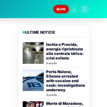
⌕
LIVE
ULTIME NOTIZIE
Ischia e Procida,
energia ripristinata
alla centrale idrica:
crisi evitata
2 ore fa
Porta Nolana,
53enne arrested
with cocaine and
cash: investigations
underway
2 ore fa
Morte di Maradona,