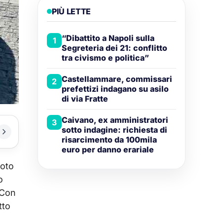
PIÙ LETTE
“Dibattito a Napoli sulla
1
Segreteria dei 21: conflitto
tra civismo e politica”
Castellammare, commissari
2
prefettizi indagano su asilo
di via Fratte
Caivano, ex amministratori
3
sotto indagine: richiesta di
risarcimento da 100mila
euro per danno erariale
noto
o
 Con
tto