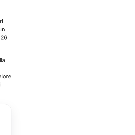
ri
un
 26
la
alore
i