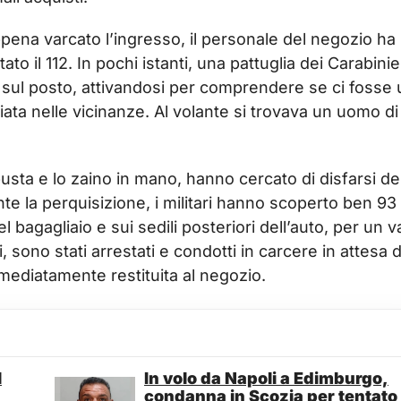
ena varcato l’ingresso, il personale del negozio ha
to il 112. In pochi istanti, una pattuglia dei Carabinie
a sul posto, attivandosi per comprendere se ci fosse 
iata nelle vicinanze. Al volante si trovava un uomo di
ta e lo zaino in mano, hanno cercato di disfarsi del
te la perquisizione, i militari hanno scoperto ben 93
l bagagliaio e sui sedili posteriori dell’auto, per un v
ni, sono stati arrestati e condotti in carcere in attesa d
mediatamente restituita al negozio.
l
In volo da Napoli a Edimburgo,
condanna in Scozia per tentato