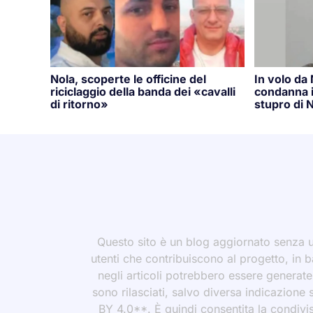
Nola, scoperte le officine del
In volo da
riciclaggio della banda dei «cavalli
condanna i
di ritorno»
stupro di N
Questo sito è un blog aggiornato senza un
utenti che contribuiscono al progetto, in b
negli articoli potrebbero essere generate o
sono rilasciati, salvo diversa indicazione
BY 4.0**. È quindi consentita la condivis