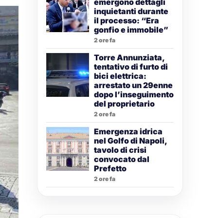
emergono dettagli
inquietanti durante
il processo: “Era
gonfio e immobile”
2 ore fa
Torre Annunziata,
tentativo di furto di
bici elettrica:
arrestato un 29enne
dopo l’inseguimento
del proprietario
2 ore fa
Emergenza idrica
nel Golfo di Napoli,
tavolo di crisi
convocato dal
Prefetto
2 ore fa