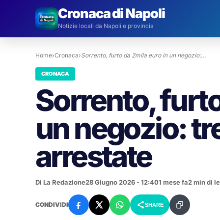
Cronaca di Napoli
Notizie locali da Napoli e provincia
Home
›
Cronaca
›
Sorrento, furto da 2mila euro in un negozio:…
CRONACA
Sorrento, furto
un negozio: tr
arrestate
Di La Redazione
28 Giugno 2026 - 12:40
1 mese fa
2 min di l
CONDIVIDI
SHARE