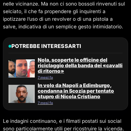
nelle vicinanze. Ma non ci sono bossoli rinvenuti sul
selciato, il che fa propendere gli inquirenti a
ipotizzare l’uso di un revolver o di una pistola a
salve, indicativa di un semplice gesto intimidatorio.
POTREBBE INTERESSARTI
Nola, scoperte le officine del
riciclaggio della banda dei «cavalli
di ritorno»
7 mesi fa
In volo da Napoli a Edimburgo,
condanna in Scozia per tentato
stupro di Nicola Cristiano
7 mesi fa
Le indagini continuano, e i filmati postati sui social
sono particolarmente utili per ricostruire la vicenda.