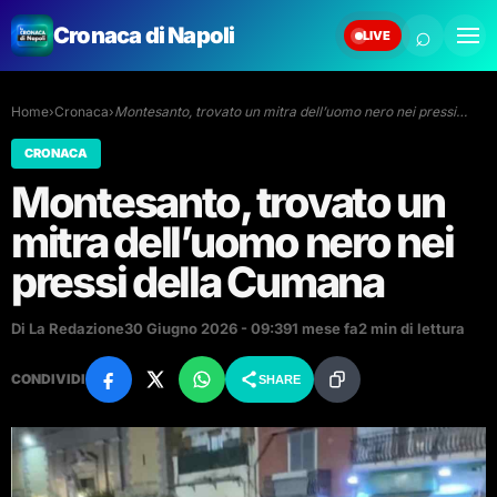
⌕
Cronaca di Napoli
LIVE
Home
›
Cronaca
›
Montesanto, trovato un mitra dell’uomo nero nei pressi…
CRONACA
Montesanto, trovato un
mitra dell’uomo nero nei
pressi della Cumana
Di La Redazione
30 Giugno 2026 - 09:39
1 mese fa
2 min di lettura
CONDIVIDI
SHARE