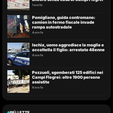
1 ora fa
Pomigliano, guida contromano:
camion in fermo fiscale invade
rampa autostradale
4 ore fa
Ischia, uomo aggredisce la moglie e
accoltella il figlio: arrestato 48enne
4 ore fa
Pozzuoli, sgomberati 125 edifici nei
Campi Flegrei: oltre 1900 persone
assistite
9 ore fa
PIÙ LETTE