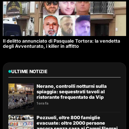
Il delitto annunciato di Pasquale Tortora: la vendetta
degli Avventurato, i killer in affitto
ULTIME NOTIZIE
Nerano, controlli notturni sulla
spiaggia: sequestrati tavoli al
ristorante frequentato da Vip
1 ora fa
Pozzuoli, oltre 800 famiglie
evacuate: oltre 2000 persone
ancora senza casa ai Campi Flegrei