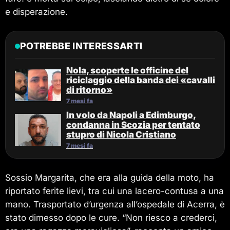
e disperazione.
POTREBBE INTERESSARTI
Nola, scoperte le officine del
riciclaggio della banda dei «cavalli
di ritorno»
7 mesi fa
In volo da Napoli a Edimburgo,
condanna in Scozia per tentato
stupro di Nicola Cristiano
7 mesi fa
Sossio Margarita, che era alla guida della moto, ha
riportato ferite lievi, tra cui una lacero-contusa a una
mano. Trasportato d’urgenza all’ospedale di Acerra, è
stato dimesso dopo le cure. “Non riesco a crederci,