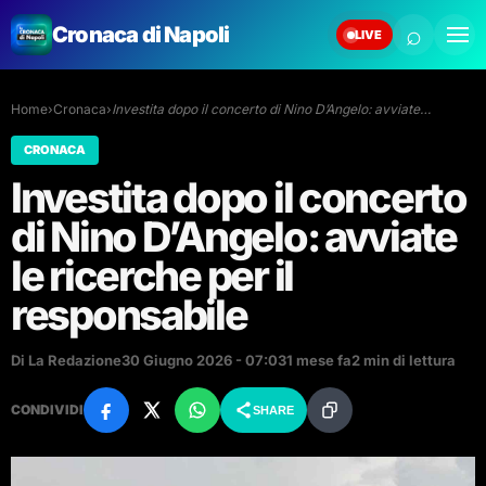
⌕
Cronaca di Napoli
LIVE
Home
›
Cronaca
›
Investita dopo il concerto di Nino D’Angelo: avviate…
CRONACA
Investita dopo il concerto
di Nino D’Angelo: avviate
le ricerche per il
responsabile
Di La Redazione
30 Giugno 2026 - 07:03
1 mese fa
2 min di lettura
CONDIVIDI
SHARE