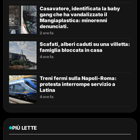
Casavatore, identificata la baby
gang che ha vandalizzato il
Mangiaplastica: minorenni
denunciati.
2 ore fa
Scafati, alberi caduti su una villetta:
famiglia bloccata in casa
4 ore fa
Treni fermi sulla Napoli-Roma:
protesta interrompe servizio a
Latina
4 ore fa
PIÙ LETTE