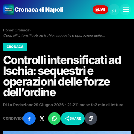
⌕
Cronaca di Napoli
LIVE
Home
›
Cronaca
›
Controlli intensificati ad Ischia: sequestri e operazioni delle…
CRONACA
Controlli intensificati ad
Ischia: sequestri e
operazioni delle forze
dell’ordine
Di La Redazione
29 Giugno 2026 - 21:21
1 mese fa
2 min di lettura
CONDIVIDI
SHARE