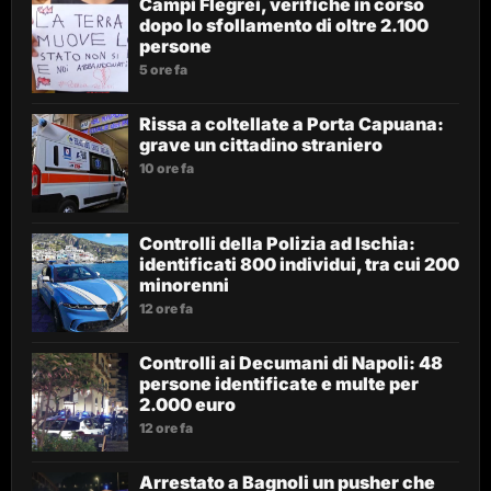
Campi Flegrei, verifiche in corso
dopo lo sfollamento di oltre 2.100
persone
5 ore fa
Rissa a coltellate a Porta Capuana:
grave un cittadino straniero
10 ore fa
Controlli della Polizia ad Ischia:
identificati 800 individui, tra cui 200
minorenni
12 ore fa
Controlli ai Decumani di Napoli: 48
persone identificate e multe per
2.000 euro
12 ore fa
Arrestato a Bagnoli un pusher che