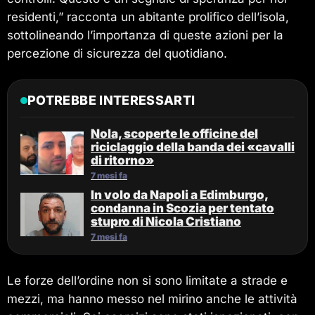
residenti,” racconta un abitante prolifico dell’isola,
sottolineando l’importanza di queste azioni per la
percezione di sicurezza del quotidiano.
POTREBBE INTERESSARTI
Nola, scoperte le officine del
riciclaggio della banda dei «cavalli
di ritorno»
7 mesi fa
In volo da Napoli a Edimburgo,
condanna in Scozia per tentato
stupro di Nicola Cristiano
7 mesi fa
Le forze dell’ordine non si sono limitate a strade e
mezzi, ma hanno messo nel mirino anche le attività