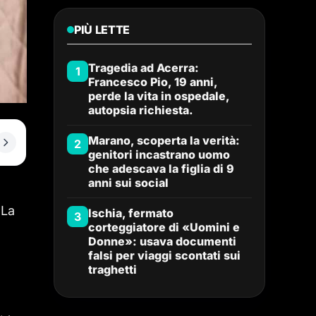
PIÙ LETTE
Tragedia ad Acerra:
1
Francesco Pio, 19 anni,
perde la vita in ospedale,
autopsia richiesta.
Marano, scoperta la verità:
2
genitori incastrano uomo
che adescava la figlia di 9
anni sui social
 La
Ischia, fermato
3
corteggiatore di «Uomini e
Donne»: usava documenti
falsi per viaggi scontati sui
traghetti