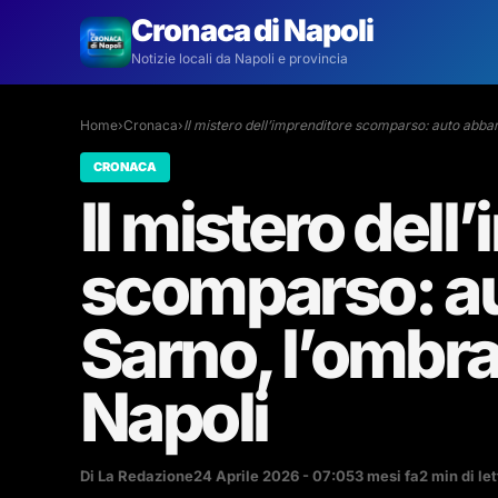
Cronaca di Napoli
Notizie locali da Napoli e provincia
Home
›
Cronaca
›
Il mistero dell’imprenditore scomparso: auto abb
CRONACA
Il mistero dell
scomparso: a
Sarno, l’ombra
Napoli
Di La Redazione
24 Aprile 2026 - 07:05
3 mesi fa
2 min di le