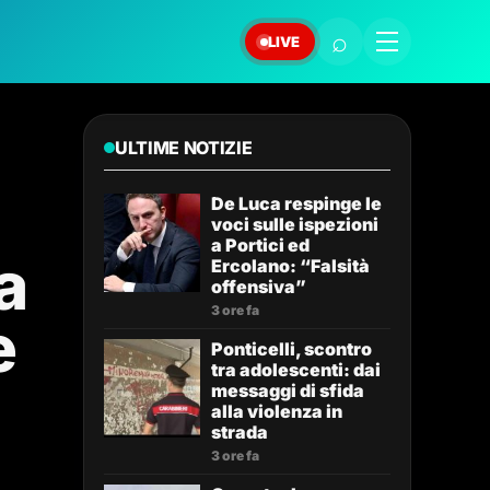
⌕
LIVE
ULTIME NOTIZIE
De Luca respinge le
voci sulle ispezioni
a Portici ed
a
Ercolano: “Falsità
offensiva”
3 ore fa
e
Ponticelli, scontro
tra adolescenti: dai
messaggi di sfida
alla violenza in
strada
3 ore fa