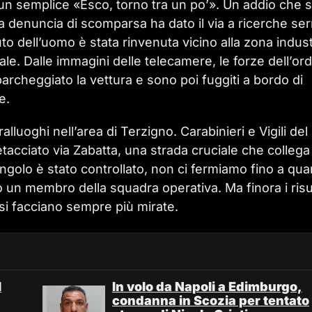
n semplice «Esco, torno tra un po’». Un addio che s
La denuncia di scomparsa ha dato il via a ricerche ser
uto dell’uomo è stata rinvenuta vicino alla zona indust
ale. Dalle immagini delle telecamere, le forze dell’or
archeggiato la vettura e sono poi fuggiti a bordo di
e.
lluoghi nell’area di Terzigno. Carabinieri e Vigili del
etacciato via Zabatta, una strada cruciale che colleg
golo è stato controllato, non ci fermiamo fino a qu
un membro della squadra operativa. Ma finora i risul
 si facciano sempre più mirate.
l
In volo da Napoli a Edimburgo,
condanna in Scozia per tentato