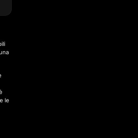
ili
 una
e
è
e le