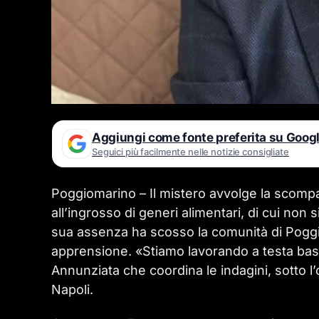
Aggiungi come fonte preferita su Goog
Seguici più facilmente nelle notizie consigliate
Poggiomarino – Il mistero avvolge la scomp
all’ingrosso di generi alimentari, di cui non 
sua assenza ha scosso la comunità di Pogg
apprensione. «Stiamo lavorando a testa bass
Annunziata che coordina le indagini, sotto l’
Napoli.