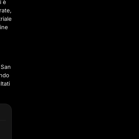
i è
rate,
riale
dine
a San
ando
tati