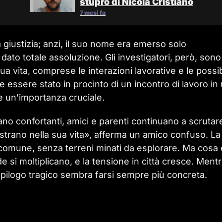
stupro di Nicola Cristiano
7 mesi fa
giustizia; anzi, il suo nome era emerso solo
dato totale assoluzione. Gli investigatori, però, sono
a vita, comprese le interazioni lavorative e le possib
 essere stato in procinto di un incontro di lavoro in
e un’importanza cruciale.
iano confortanti, amici e parenti continuano a scrutar
i strano nella sua vita», afferma un amico confuso. La
 comune, senza terreni minati da esplorare. Ma cosa 
i moltiplicano, e la tensione in città cresce. Mentr
un epilogo tragico sembra farsi sempre più concreta.