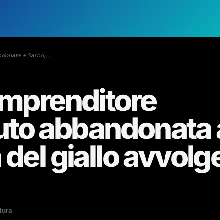
andonata a Sarno,…
’imprenditore
uto abbandonata 
 del giallo avvolg
ttura