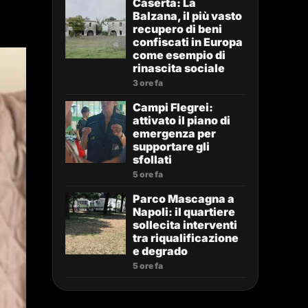
Caserta: La
Balzana, il più vasto
recupero di beni
confiscati in Europa
come esempio di
rinascita sociale
3 ore fa
Campi Flegrei:
attivato il piano di
emergenza per
supportare gli
sfollati
5 ore fa
Parco Mascagna a
Napoli: il quartiere
sollecita interventi
tra riqualificazione
e degrado
5 ore fa