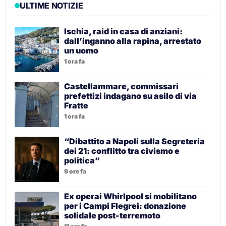
ULTIME NOTIZIE
Ischia, raid in casa di anziani:
dall’inganno alla rapina, arrestato
un uomo
1 ora fa
Castellammare, commissari
prefettizi indagano su asilo di via
Fratte
1 ora fa
“Dibattito a Napoli sulla Segreteria
dei 21: conflitto tra civismo e
politica”
9 ore fa
Ex operai Whirlpool si mobilitano
per i Campi Flegrei: donazione
solidale post-terremoto