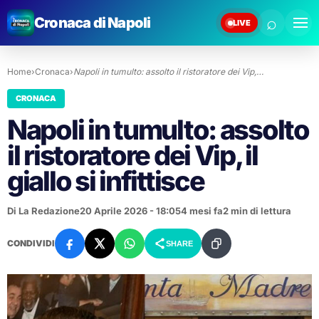
⌕
Cronaca di Napoli
LIVE
Home
›
Cronaca
›
Napoli in tumulto: assolto il ristoratore dei Vip,…
CRONACA
Napoli in tumulto: assolto
il ristoratore dei Vip, il
giallo si infittisce
Di La Redazione
20 Aprile 2026 - 18:05
4 mesi fa
2 min di lettura
CONDIVIDI
SHARE