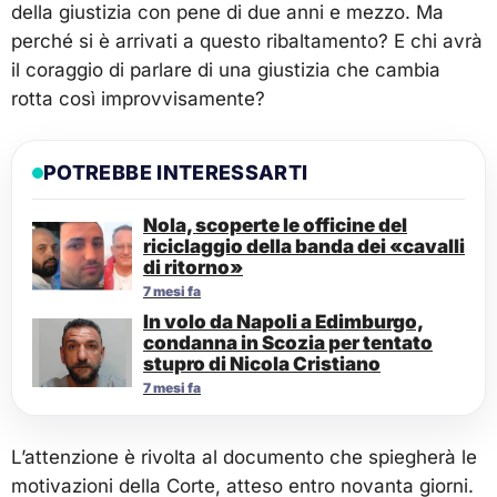
della giustizia con pene di due anni e mezzo. Ma
perché si è arrivati a questo ribaltamento? E chi avrà
il coraggio di parlare di una giustizia che cambia
rotta così improvvisamente?
POTREBBE INTERESSARTI
Nola, scoperte le officine del
riciclaggio della banda dei «cavalli
di ritorno»
7 mesi fa
In volo da Napoli a Edimburgo,
condanna in Scozia per tentato
stupro di Nicola Cristiano
7 mesi fa
L’attenzione è rivolta al documento che spiegherà le
motivazioni della Corte, atteso entro novanta giorni.