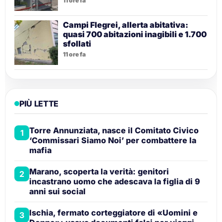
11 ore fa
Campi Flegrei, allerta abitativa:
quasi 700 abitazioni inagibili e 1.700
sfollati
11 ore fa
PIÙ LETTE
Torre Annunziata, nasce il Comitato Civico
1
‘Commissari Siamo Noi’ per combattere la
mafia
Marano, scoperta la verità: genitori
2
incastrano uomo che adescava la figlia di 9
anni sui social
Ischia, fermato corteggiatore di «Uomini e
3