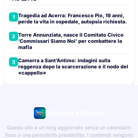
Tragedia ad Acerra: Francesco Pio, 19 anni,
1
perde la vita in ospedale, autopsia richiesta.
Torre Annunziata, nasce il Comitato Civico
2
‘Commissari Siamo Noi’ per combattere la
mafia
Camorra a Sant’Antimo: indagini sulla
3
reggenza dopo la scarcerazione e il nodo del
«cappello»
Cronaca di Napoli
Questo sito è un blog aggiornato senza un calendario
fisso o una periodicità prestabilita. I contenuti vengono