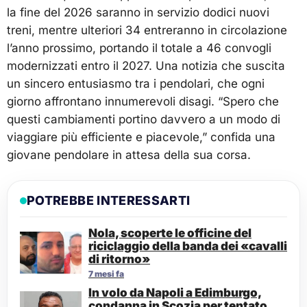
la fine del 2026 saranno in servizio dodici nuovi
treni, mentre ulteriori 34 entreranno in circolazione
l’anno prossimo, portando il totale a 46 convogli
modernizzati entro il 2027. Una notizia che suscita
un sincero entusiasmo tra i pendolari, che ogni
giorno affrontano innumerevoli disagi. “Spero che
questi cambiamenti portino davvero a un modo di
viaggiare più efficiente e piacevole,” confida una
giovane pendolare in attesa della sua corsa.
POTREBBE INTERESSARTI
Nola, scoperte le officine del
riciclaggio della banda dei «cavalli
di ritorno»
7 mesi fa
In volo da Napoli a Edimburgo,
condanna in Scozia per tentato