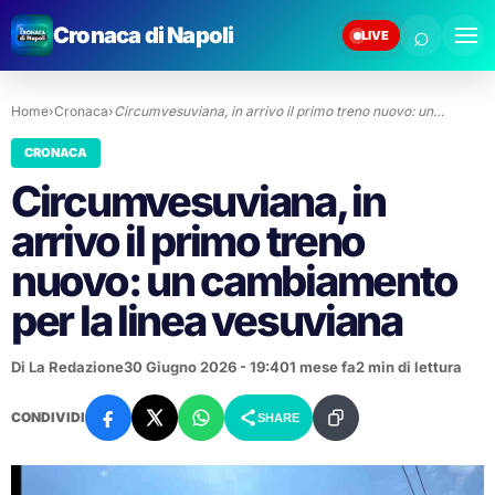
⌕
Cronaca di Napoli
LIVE
Home
›
Cronaca
›
Circumvesuviana, in arrivo il primo treno nuovo: un…
CRONACA
Circumvesuviana, in
arrivo il primo treno
nuovo: un cambiamento
per la linea vesuviana
Di La Redazione
30 Giugno 2026 - 19:40
1 mese fa
2 min di lettura
CONDIVIDI
SHARE