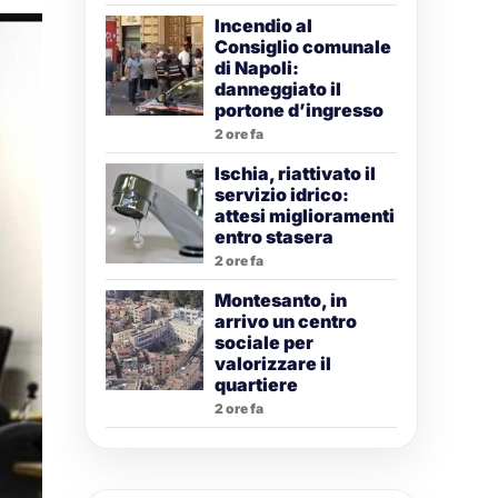
Incendio al
Consiglio comunale
di Napoli:
danneggiato il
portone d’ingresso
2 ore fa
Ischia, riattivato il
servizio idrico:
attesi miglioramenti
entro stasera
2 ore fa
Montesanto, in
arrivo un centro
sociale per
valorizzare il
quartiere
2 ore fa