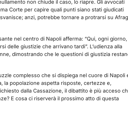
ullamento non chiude il caso, lo riapre. Gli avvocati
ma Corte per capire quali punti siano stati giudicati
n svanisce; anzi, potrebbe tornare a protrarsi su Afra
ssante nel centro di Napoli afferma: “Qui, ogni giorno,
si delle giustizie che arrivano tardi”. L’udienza alla
ne, dimostrando che le questioni di giustizia resta
uzzle complesso che si dispiega nel cuore di Napoli 
za, la popolazione aspetta risposte, certezze e,
richiesto dalla Cassazione, il dibattito è più acceso c
nze? E cosa ci riserverà il prossimo atto di questa