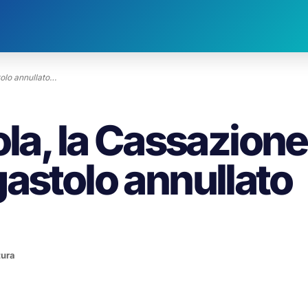
tolo annullato…
ola, la Cassazione
astolo annullato
tura