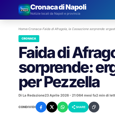
Cronaca di Napoli
Notizie locali da Napoli e provincia
Home
›
Cronaca
›
Faida di Afragola, la Cassazione sorprende: ergas
CRONACA
Faida di Afrag
sorprende: erg
per Pezzella
Di La Redazione
23 Aprile 2026 - 21:06
4 mesi fa
2 min di let
CONDIVIDI
SHARE