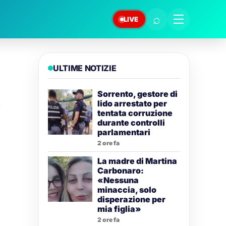
⌕
LIVE
ULTIME NOTIZIE
Sorrento, gestore di
lido arrestato per
tentata corruzione
durante controlli
parlamentari
2 ore fa
La madre di Martina
Carbonaro:
«Nessuna
minaccia, solo
disperazione per
mia figlia»
2 ore fa