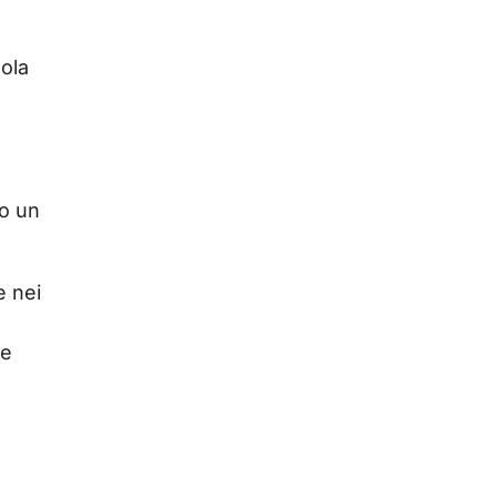
gola
no un
e nei
he