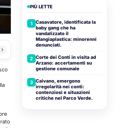
PIÙ LETTE
Casavatore, identificata la
1
baby gang che ha
vandalizzato il
Mangiaplastica: minorenni
denunciati.
Corte dei Conti in visita ad
2
Arzano: accertamenti su
gestione comunale
esco
Caivano, emergono
3
lla
irregolarità nei conti:
contenziosi e situazioni
critiche nel Parco Verde.
pre
arato