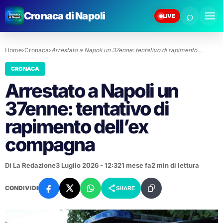
⌕
Cronaca di Napoli
LIVE
Home
›
Cronaca
›
Arrestato a Napoli un 37enne: tentativo di rapimento…
CRONACA
Arrestato a Napoli un
37enne: tentativo di
rapimento dell’ex
compagna
Di La Redazione
3 Luglio 2026 - 12:32
1 mese fa
2 min di lettura
CONDIVIDI
SHARE