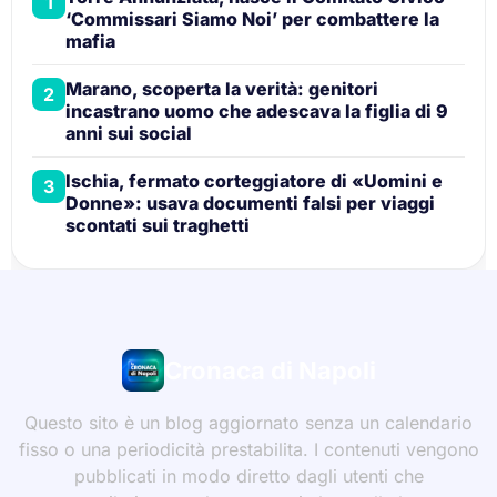
1
‘Commissari Siamo Noi’ per combattere la
mafia
Marano, scoperta la verità: genitori
2
incastrano uomo che adescava la figlia di 9
anni sui social
Ischia, fermato corteggiatore di «Uomini e
3
Donne»: usava documenti falsi per viaggi
scontati sui traghetti
Cronaca di Napoli
Questo sito è un blog aggiornato senza un calendario
fisso o una periodicità prestabilita. I contenuti vengono
pubblicati in modo diretto dagli utenti che