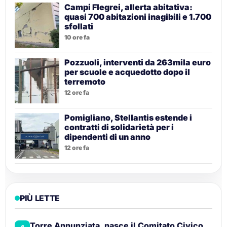
Campi Flegrei, allerta abitativa:
quasi 700 abitazioni inagibili e 1.700
sfollati
10 ore fa
Pozzuoli, interventi da 263mila euro
per scuole e acquedotto dopo il
terremoto
12 ore fa
Pomigliano, Stellantis estende i
contratti di solidarietà per i
dipendenti di un anno
12 ore fa
PIÙ LETTE
Torre Annunziata, nasce il Comitato Civico