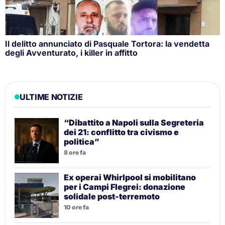
Il delitto annunciato di Pasquale Tortora: la vendetta
degli Avventurato, i killer in affitto
ULTIME NOTIZIE
“Dibattito a Napoli sulla Segreteria
dei 21: conflitto tra civismo e
politica”
8 ore fa
Ex operai Whirlpool si mobilitano
per i Campi Flegrei: donazione
solidale post-terremoto
10 ore fa