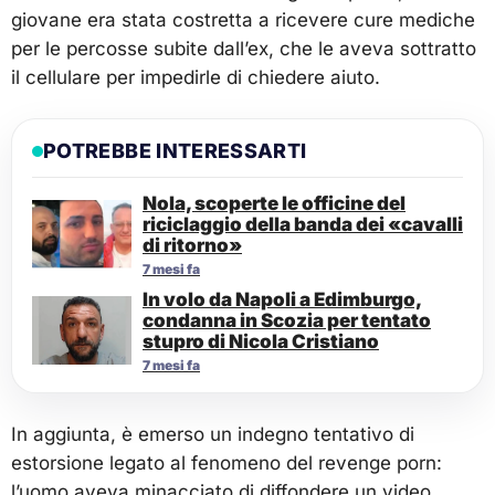
giovane era stata costretta a ricevere cure mediche
per le percosse subite dall’ex, che le aveva sottratto
il cellulare per impedirle di chiedere aiuto.
POTREBBE INTERESSARTI
Nola, scoperte le officine del
riciclaggio della banda dei «cavalli
di ritorno»
7 mesi fa
In volo da Napoli a Edimburgo,
condanna in Scozia per tentato
stupro di Nicola Cristiano
7 mesi fa
In aggiunta, è emerso un indegno tentativo di
estorsione legato al fenomeno del revenge porn:
l’uomo aveva minacciato di diffondere un video