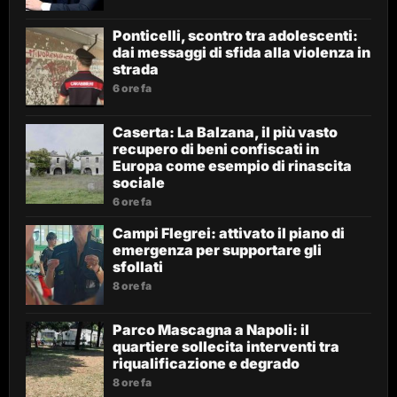
Ponticelli, scontro tra adolescenti:
dai messaggi di sfida alla violenza in
strada
6 ore fa
Caserta: La Balzana, il più vasto
recupero di beni confiscati in
Europa come esempio di rinascita
sociale
6 ore fa
Campi Flegrei: attivato il piano di
emergenza per supportare gli
sfollati
8 ore fa
Parco Mascagna a Napoli: il
quartiere sollecita interventi tra
riqualificazione e degrado
8 ore fa