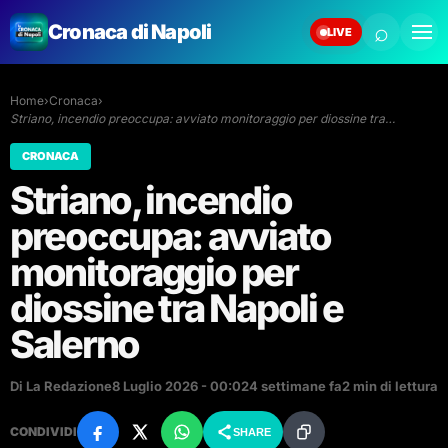
⌕
Cronaca di Napoli
LIVE
Home
›
Cronaca
›
Striano, incendio preoccupa: avviato monitoraggio per diossine tra…
CRONACA
Striano, incendio
preoccupa: avviato
monitoraggio per
diossine tra Napoli e
Salerno
Di La Redazione
8 Luglio 2026 - 00:02
4 settimane fa
2 min di lettura
CONDIVIDI
SHARE