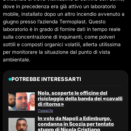
dove in precedenza era già attivo un laboratorio
mobile, installato dopo un altro incendio avvenuto a
giugno presso l’azienda Termoplast. Questo
laboratorio è in grado di fornire dati in tempo reale
sulla concentrazione di inquinanti, come polveri
sottili e composti organici volatili, allerta utilissima
per monitorare la situazione dal punto di vista
ambientale.
POTREBBE INTERESSARTI
Nola, scoperte le officine del
riciclaggio della banda dei «cavalli
di ritorno»
7 mesi fa
In volo da Napoli a Edimburgo,
condanna in Scozia per tentato
stupro di Nicola Cristiano