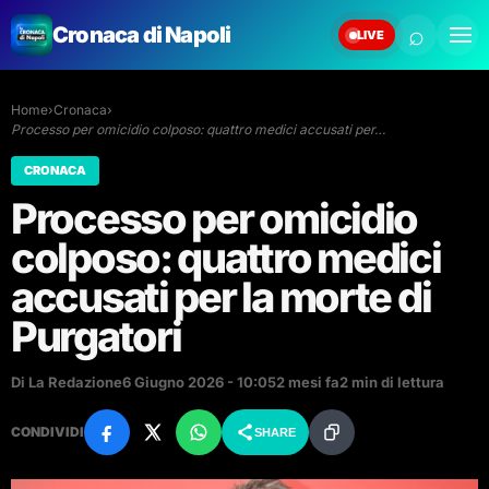
⌕
Cronaca di Napoli
LIVE
Home
›
Cronaca
›
Processo per omicidio colposo: quattro medici accusati per…
CRONACA
Processo per omicidio
colposo: quattro medici
accusati per la morte di
Purgatori
Di La Redazione
6 Giugno 2026 - 10:05
2 mesi fa
2 min di lettura
CONDIVIDI
SHARE