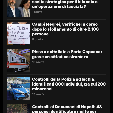
scelta strategica per il bilancio o
un’operazione di facciata?
1 ora fa
Campi Flegrei, verifiche in corso
dopo lo sfollamento di oltre 2.100
persone
8 ore fa
Rissa a coltellate a Porta Capuana:
grave un cittadino straniero
13 ore fa
Controlli della Polizia ad Ischia:
identificati 800 individui, tra cui 200
minorenni
15 ore fa
Controlli ai Decumani di Napoli: 48
persone identificate e multe per