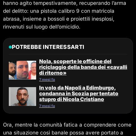
hanno agito tempestivamente, recuperando l’arma
del delitto: una pistola calibro 9 con matricola
abrasa, insieme a bossoli e proiettili inesplosi,
rinvenuti sul luogo dell’omicidio.
POTREBBE INTERESSARTI
Nola, scoperte le officine del
riciclaggio della banda dei «cavalli
di ritorno»
7 mesi fa
In volo da Napoli a Edimburgo,
condanna in Scozia per tentato
stupro di Nicola Cristiano
7 mesi fa
Ora, mentre la comunità fatica a comprendere come
una situazione così banale possa avere portato a