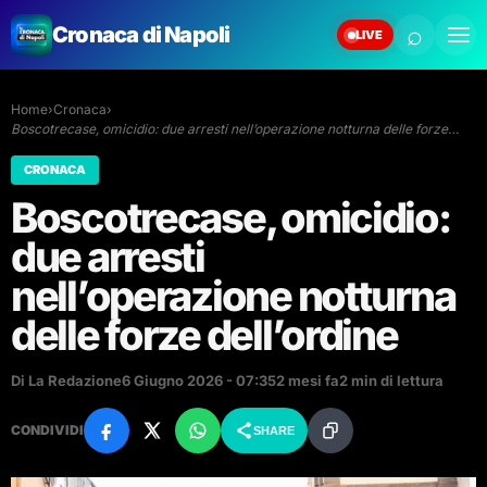
⌕
Cronaca di Napoli
LIVE
Home
›
Cronaca
›
Boscotrecase, omicidio: due arresti nell’operazione notturna delle forze…
CRONACA
Boscotrecase, omicidio:
due arresti
nell’operazione notturna
delle forze dell’ordine
Di La Redazione
6 Giugno 2026 - 07:35
2 mesi fa
2 min di lettura
CONDIVIDI
SHARE