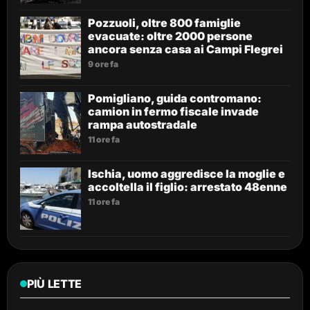
Pozzuoli, oltre 800 famiglie
evacuate: oltre 2000 persone
ancora senza casa ai Campi Flegrei
9 ore fa
Pomigliano, guida contromano:
camion in fermo fiscale invade
rampa autostradale
11 ore fa
Ischia, uomo aggredisce la moglie e
accoltella il figlio: arrestato 48enne
11 ore fa
PIÙ LETTE