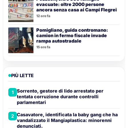
evacuate: oltre 2000 persone
ancora senza casa ai Campi Flegrei
12 ore fa
Pomigliano, guida contromano:
camion in fermo fiscale invade
rampa autostradale
15 ore fa
PIÙ LETTE
Sorrento, gestore di lido arrestato per
1
tentata corruzione durante controlli
parlamentari
Casavatore, identificata la baby gang che ha
2
vandalizzato il Mangiaplastica: minorenni
denunciati.