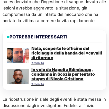
ha evidenziato che l’ingestione di sangue dovuta alle
lesioni avrebbe aggravato la situazione, già
compromessa da un infarto del miocardio che ha
portato la vittima a perdere la vita rapidamente.
POTREBBE INTERESSARTI
Nola, scoperte le officine del
riciclaggio della banda dei «cavalli
di ritorno»
7 mesi fa
In volo da Napoli a Edimburgo,
condanna in Scozia per tentato
stupro di Nicola Cristiano
7 mesi fa
La ricostruzione iniziale degli eventi è stata messa in
discussione dagli investigatori. Fedele, all’inizio,