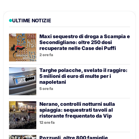
ULTIME NOTIZIE
Maxi sequestro di droga a Scampia e
Secondigliano: oltre 250 dosi
recuperate nelle Case dei Puffi
2 ore fa
Targhe polacche, svelato il raggiro:
5 milioni di euro di multe per i
napoletani
5 ore fa
Nerano, controlli notturni sulla
spiaggia: sequestrati tavoli al
ristorante frequentato da Vip
12 ore fa
Pozzuoli, oltre 800 famiglie