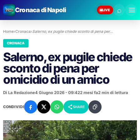
⌕
Cronaca di Napoli
LIVE
Home
›
Cronaca
›
Salerno, ex pugile chiede sconto di pena per…
CRONACA
Salerno, ex pugile chiede
sconto di pena per
omicidio di un amico
Di La Redazione
4 Giugno 2026 - 09:42
2 mesi fa
2 min di lettura
CONDIVIDI
SHARE