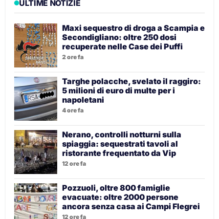
ULTIME NOTIZIE
Maxi sequestro di droga a Scampia e
Secondigliano: oltre 250 dosi
recuperate nelle Case dei Puffi
2 ore fa
Targhe polacche, svelato il raggiro:
5 milioni di euro di multe per i
napoletani
4 ore fa
Nerano, controlli notturni sulla
spiaggia: sequestrati tavoli al
ristorante frequentato da Vip
12 ore fa
Pozzuoli, oltre 800 famiglie
evacuate: oltre 2000 persone
ancora senza casa ai Campi Flegrei
12 ore fa