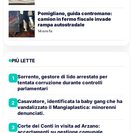
Pomigliano, guida contromano:
camion in fermo fiscale invade
rampa autostradale
14 ore fa
PIÙ LETTE
Sorrento, gestore di lido arrestato per
1
tentata corruzione durante controlli
parlamentari
Casavatore, identificata la baby gang che ha
2
vandalizzato il Mangiaplastica: minorenni
denunciati.
Corte dei Conti in visita ad Arzano:
3
accertamenti su gestione comunale