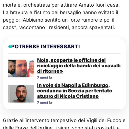
mortale, orchestrata per attirare Amato fuori casa.
La bravura e l’istinto del bersaglio hanno evitato il
peggio: “Abbiamo sentito un forte rumore e poi il
caos”, raccontano i residenti, ancora spaventati.
POTREBBE INTERESSARTI
Nola, scoperte le officine del
riciclaggio della banda dei «cavalli
di ritorno»
7 mesi fa
In volo da Napoli a Edimburgo,
condanna in Scozia per tentato
stupro di Nicola Cristiano
7 mesi fa
Grazie all’intervento tempestivo dei Vigili del Fuoco e
delle Forze dell’ordine, i sicari sono stati costretti a