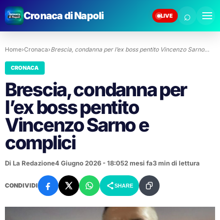
⌕
Cronaca di Napoli
LIVE
Home
›
Cronaca
›
Brescia, condanna per l’ex boss pentito Vincenzo Sarno…
CRONACA
Brescia, condanna per
l’ex boss pentito
Vincenzo Sarno e
complici
Di La Redazione
4 Giugno 2026 - 18:05
2 mesi fa
3 min di lettura
CONDIVIDI
SHARE