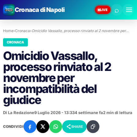
⌕
Cronaca di Napoli
LIVE
Home
›
Cronaca
›
Omicidio Vassallo, processo rinviato al 2 novembre per…
CRONACA
Omicidio Vassallo,
processo rinviato al 2
novembre per
incompatibilità del
giudice
Di La Redazione
9 Luglio 2026 - 13:33
4 settimane fa
2 min di lettura
CONDIVIDI
SHARE