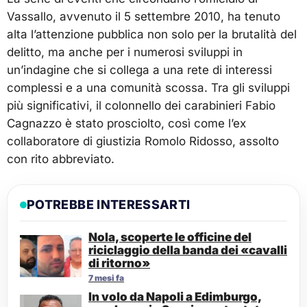
Vassallo, avvenuto il 5 settembre 2010, ha tenuto
alta l’attenzione pubblica non solo per la brutalità del
delitto, ma anche per i numerosi sviluppi in
un’indagine che si collega a una rete di interessi
complessi e a una comunità scossa. Tra gli sviluppi
più significativi, il colonnello dei carabinieri Fabio
Cagnazzo è stato prosciolto, così come l’ex
collaboratore di giustizia Romolo Ridosso, assolto
con rito abbreviato.
POTREBBE INTERESSARTI
Nola, scoperte le officine del
riciclaggio della banda dei «cavalli
di ritorno»
7 mesi fa
In volo da Napoli a Edimburgo,