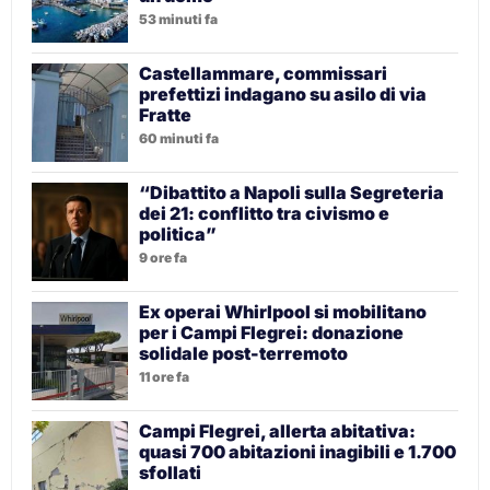
53 minuti fa
Castellammare, commissari
prefettizi indagano su asilo di via
Fratte
60 minuti fa
“Dibattito a Napoli sulla Segreteria
dei 21: conflitto tra civismo e
politica”
9 ore fa
Ex operai Whirlpool si mobilitano
per i Campi Flegrei: donazione
solidale post-terremoto
11 ore fa
Campi Flegrei, allerta abitativa:
quasi 700 abitazioni inagibili e 1.700
sfollati