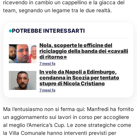
ricevendo in cambio un cappellino e la giacca del
team, segnando un legame tra le due realtà.
POTREBBE INTERESSARTI
Nola, scoperte le officine del
riciclaggio della banda dei «cavalli
di ritorno»
7 mesi fa
In volo da Napoli a Edimburgo,
condanna in Scozia per tentato
stupro di Nicola Cristiano
7 mesi fa
Ma l’entusiasmo non si ferma qui: Manfredi ha fornito
un aggiornamento sui lavori in corso per accogliere
al meglio l’America’s Cup. Le zone strategiche come
la Villa Comunale hanno interventi previsti per