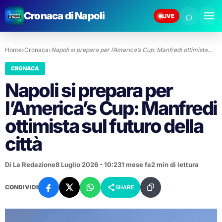
⌕
Cronaca di Napoli
LIVE
Home
›
Cronaca
›
Napoli si prepara per l’America’s Cup: Manfredi ottimista…
CRONACA
Napoli si prepara per
l’America’s Cup: Manfredi
ottimista sul futuro della
città
Di La Redazione
8 Luglio 2026 - 10:23
1 mese fa
2 min di lettura
CONDIVIDI
SHARE