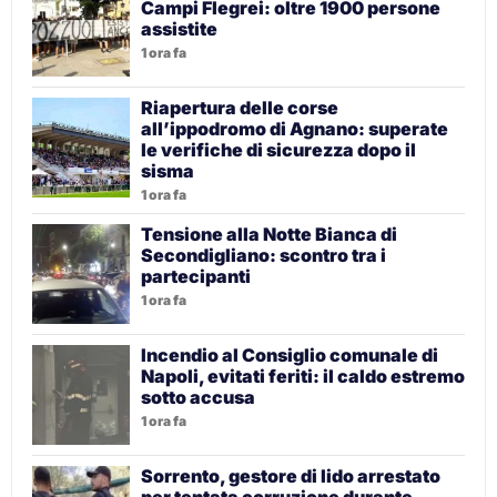
Campi Flegrei: oltre 1900 persone
assistite
1 ora fa
Riapertura delle corse
all’ippodromo di Agnano: superate
le verifiche di sicurezza dopo il
sisma
1 ora fa
Tensione alla Notte Bianca di
Secondigliano: scontro tra i
partecipanti
1 ora fa
Incendio al Consiglio comunale di
Napoli, evitati feriti: il caldo estremo
sotto accusa
1 ora fa
Sorrento, gestore di lido arrestato