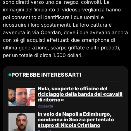
sono diretti verso uno dei negozi coinvolti. Le
immagini dell’impianto di videosorveglianza hanno
poi consentito di identificare i due uomini e
ricostruire i loro spostamenti. La loro cattura è
avvenuta in via Oberdan, dove i due avevano ancora
con sé gli acquisti effettuati: due smartphone di
ultima generazione, scarpe griffate e altri prodotti,
per un totale di circa 1.500 dollari.
POTREBBE INTERESSARTI
Nola, scoperte le officine del
riciclaggio della banda dei «cavalli
di ritorno»
7 mesi fa
In volo da Napoli a Edimburgo,
condanna in Scozia per tentato
stupro di Nicola Cristiano