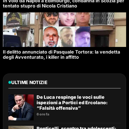
In volo da Napoli a Edimburgo, condanna in Scozia per
tentato stupro di Nicola Cristiano
Il delitto annunciato di Pasquale Tortora: la vendetta
degli Avventurato, i killer in affitto
ULTIME NOTIZIE
De Luca respinge le voci sulle
ispezioni a Portici ed Ercolano:
“Falsità offensiva”
6 ore fa
Ponticelli, scontro tra adolescenti: