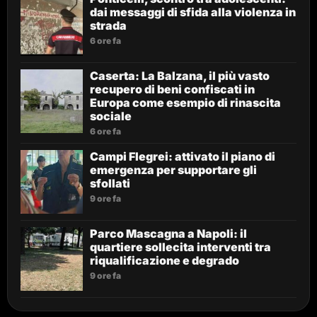
dai messaggi di sfida alla violenza in
strada
6 ore fa
Caserta: La Balzana, il più vasto
recupero di beni confiscati in
Europa come esempio di rinascita
sociale
6 ore fa
Campi Flegrei: attivato il piano di
emergenza per supportare gli
sfollati
9 ore fa
Parco Mascagna a Napoli: il
quartiere sollecita interventi tra
riqualificazione e degrado
9 ore fa