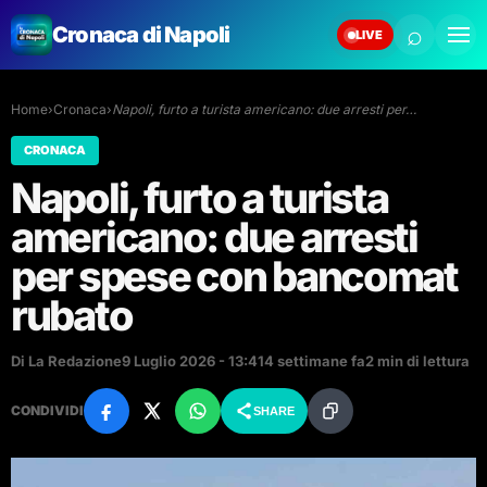
⌕
Cronaca di Napoli
LIVE
Home
›
Cronaca
›
Napoli, furto a turista americano: due arresti per…
CRONACA
Napoli, furto a turista
americano: due arresti
per spese con bancomat
rubato
Di La Redazione
9 Luglio 2026 - 13:41
4 settimane fa
2 min di lettura
CONDIVIDI
SHARE