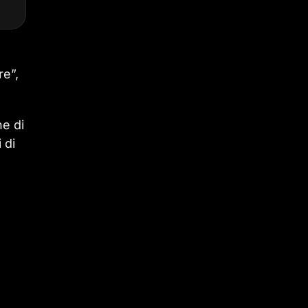
re”,
he di
 di