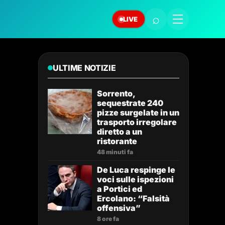
⌕
LIVE
ULTIME NOTIZIE
Sorrento,
sequestrate 240
pizze surgelate in un
trasporto irregolare
diretto a un
ristorante
48 minuti fa
De Luca respinge le
voci sulle ispezioni
a Portici ed
Ercolano: “Falsità
offensiva”
8 ore fa