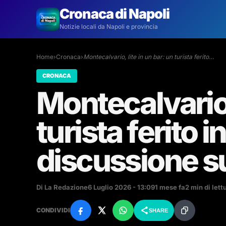
Cronaca di Napoli
Notizie locali da Napoli e provincia
Home
›
Cronaca
›
Montecalvario, lite in un bar: un turista ferito…
CRONACA
Montecalvario, 
turista ferito 
discussione su
Di La Redazione
6 Luglio 2026 - 13:09
1 mese fa
2 min di lett
CONDIVIDI
SHARE