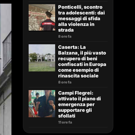
Ponticelli, scontro
tra adolescenti: dai
messaggi di sfida
alla violenza in
strada
8 ore fa
Caserta: La
Balzana, il più vasto
recupero di beni
confiscati in Europa
come esempio di
rinascita sociale
8 ore fa
Campi Flegrei:
attivato il piano di
emergenza per
supportare gli
sfollati
11 ore fa