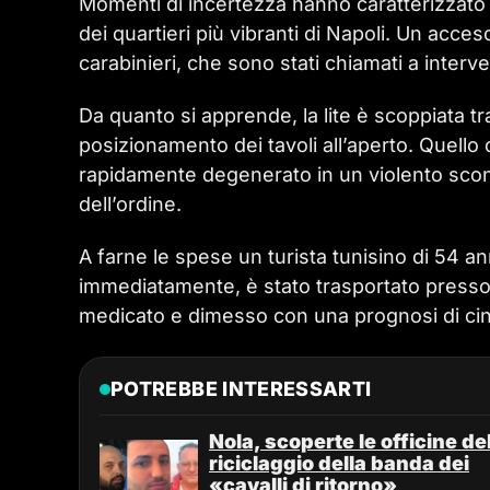
Momenti di incertezza hanno caratterizzato l
dei quartieri più vibranti di Napoli. Un acceso
carabinieri, che sono stati chiamati a interve
Da quanto si apprende, la lite è scoppiata tra 
posizionamento dei tavoli all’aperto. Quello
rapidamente degenerato in un violento scontr
dell’ordine.
A farne le spese un turista tunisino di 54 an
immediatamente, è stato trasportato presso 
medicato e dimesso con una prognosi di cin
POTREBBE INTERESSARTI
Nola, scoperte le officine de
riciclaggio della banda dei
«cavalli di ritorno»