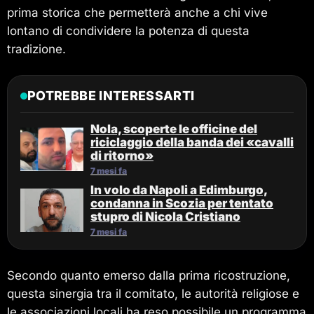
prima storica che permetterà anche a chi vive
lontano di condividere la potenza di questa
tradizione.
POTREBBE INTERESSARTI
Nola, scoperte le officine del
riciclaggio della banda dei «cavalli
di ritorno»
7 mesi fa
In volo da Napoli a Edimburgo,
condanna in Scozia per tentato
stupro di Nicola Cristiano
7 mesi fa
Secondo quanto emerso dalla prima ricostruzione,
questa sinergia tra il comitato, le autorità religiose e
le associazioni locali ha reso possibile un programma