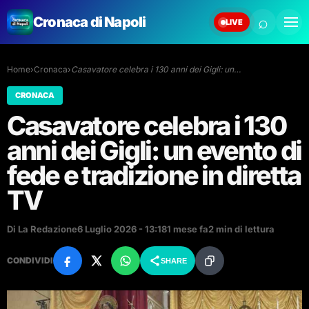
⌕
Cronaca di Napoli
LIVE
Home
›
Cronaca
›
Casavatore celebra i 130 anni dei Gigli: un…
CRONACA
Casavatore celebra i 130
anni dei Gigli: un evento di
fede e tradizione in diretta
TV
Di La Redazione
6 Luglio 2026 - 13:18
1 mese fa
2 min di lettura
CONDIVIDI
SHARE