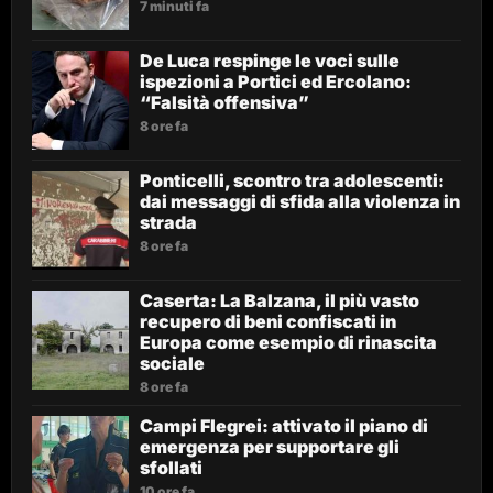
7 minuti fa
De Luca respinge le voci sulle
ispezioni a Portici ed Ercolano:
“Falsità offensiva”
8 ore fa
Ponticelli, scontro tra adolescenti:
dai messaggi di sfida alla violenza in
strada
8 ore fa
Caserta: La Balzana, il più vasto
recupero di beni confiscati in
Europa come esempio di rinascita
sociale
8 ore fa
Campi Flegrei: attivato il piano di
emergenza per supportare gli
sfollati
10 ore fa