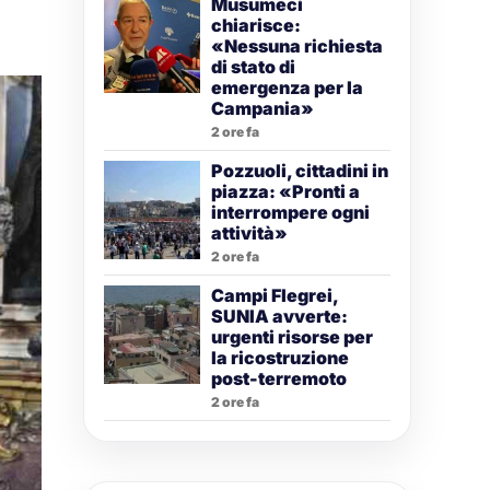
Musumeci
chiarisce:
«Nessuna richiesta
di stato di
emergenza per la
Campania»
2 ore fa
Pozzuoli, cittadini in
piazza: «Pronti a
interrompere ogni
attività»
2 ore fa
Campi Flegrei,
SUNIA avverte:
urgenti risorse per
la ricostruzione
post-terremoto
2 ore fa