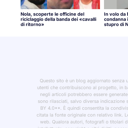
Nola, scoperte le officine del
In volo da
riciclaggio della banda dei «cavalli
condanna i
di ritorno»
stupro di N
Questo sito è un blog aggiornato senza un
utenti che contribuiscono al progetto, in b
negli articoli potrebbero essere generate o
sono rilasciati, salvo diversa indicazione
BY 4.0**. È quindi consentita la condivis
citata la fonte originale con relativo link.
web. Qualora autori, fotografi o titolari d