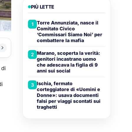
PIÙ LETTE
Torre Annunziata, nasce il
1
Comitato Civico
‘Commissari Siamo Noi’ per
combattere la mafia
Marano, scoperta la verità:
2
genitori incastrano uomo
che adescava la figlia di 9
 di
anni sui social
Ischia, fermato
di
3
corteggiatore di «Uomini e
.
Donne»: usava documenti
falsi per viaggi scontati sui
traghetti