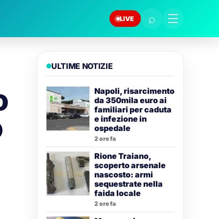
⌕
LIVE
ULTIME NOTIZIE
o
Napoli, risarcimento
da 350mila euro ai
familiari per caduta
o
e infezione in
ospedale
2 ore fa
Rione Traiano,
scoperto arsenale
nascosto: armi
sequestrate nella
faida locale
2 ore fa