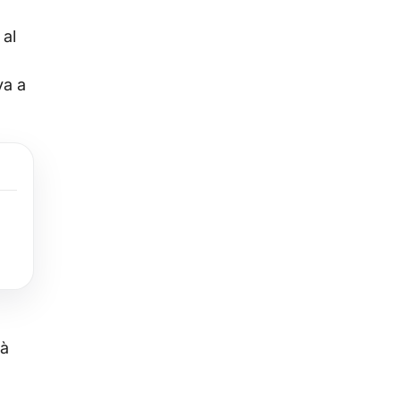
 al
va a
tà