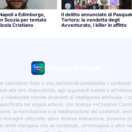
 Napoli a Edimburgo,
Il delitto annunciato di Pasqual
n Scozia per tentato
Tortora: la vendetta degli
icola Cristiano
Avventurato, i killer in affitto
Cronaca di Napoli
 calendario fisso o una periodicità prestabilita. I contenut
ase alla loro disponibilità, agli argomenti trattati e all’int
 rielaborate tramite strumenti di intelligenza artificiale. I 
 specificata nei singoli articoli, con licenza **Creative C
ione, la riproduzione e la rielaborazione dei contenuti, an
 Le immagini utilizzate, salvo diversa indicazione, possono p
ei diritti ritengano che un contenuto, un’immagine o altro mat