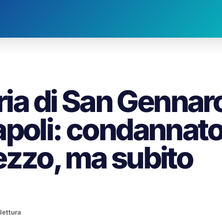
tria di San Gennar
apoli: condannat
ezzo, ma subito
 lettura