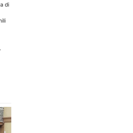
a di
o
ili
r