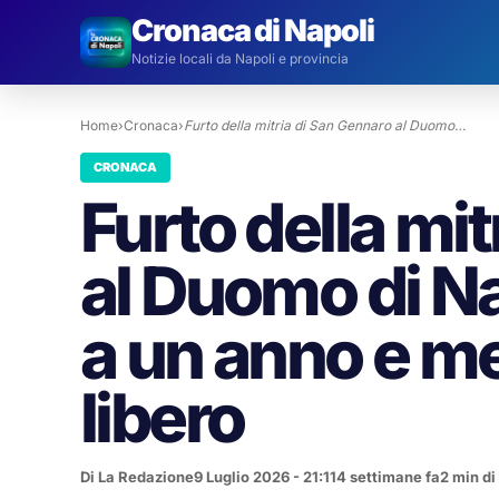
Cronaca di Napoli
Notizie locali da Napoli e provincia
Home
›
Cronaca
›
Furto della mitria di San Gennaro al Duomo…
CRONACA
Furto della mi
al Duomo di N
a un anno e m
libero
Di La Redazione
9 Luglio 2026 - 21:11
4 settimane fa
2 min di