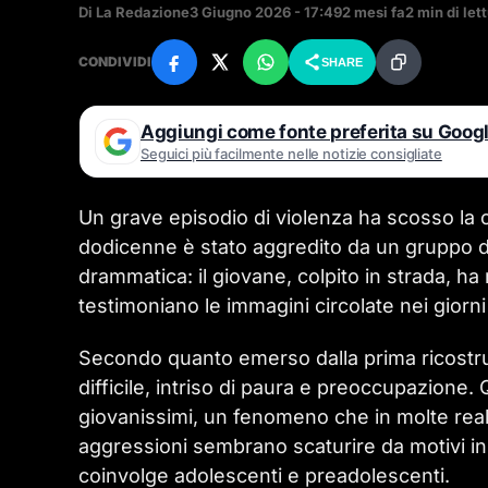
Di La Redazione
3 Giugno 2026 - 17:49
2 mesi fa
2 min di let
CONDIVIDI
SHARE
Aggiungi come fonte preferita su Goog
Seguici più facilmente nelle notizie consigliate
Un grave episodio di violenza ha scosso la 
dodicenne è stato aggredito da un gruppo di
drammatica: il giovane, colpito in strada, ha 
testimoniano le immagini circolate nei giorni
Secondo quanto emerso dalla prima ricostru
difficile, intriso di paura e preoccupazione. 
giovanissimi, un fenomeno che in molte real
aggressioni sembrano scaturire da motivi in
coinvolge adolescenti e preadolescenti.