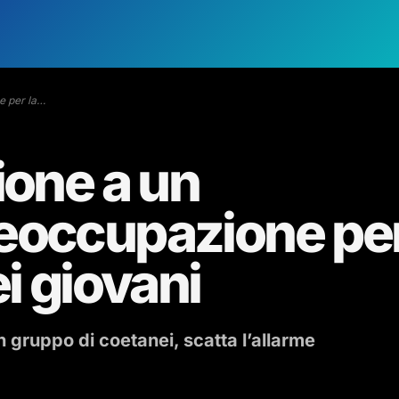
e per la…
ione a un
eoccupazione pe
i giovani
 gruppo di coetanei, scatta l’allarme