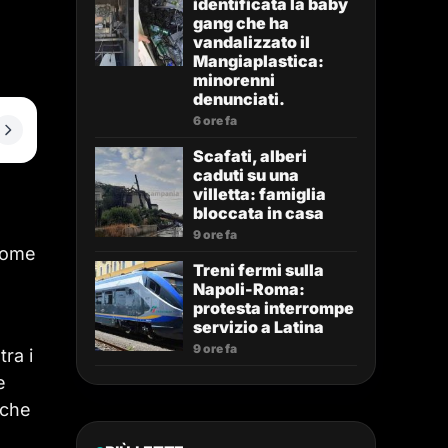
identificata la baby
gang che ha
vandalizzato il
Mangiaplastica:
minorenni
denunciati.
6 ore fa
Scafati, alberi
caduti su una
villetta: famiglia
bloccata in casa
9 ore fa
 come
Treni fermi sulla
Napoli-Roma:
protesta interrompe
servizio a Latina
9 ore fa
tra i
e
 che