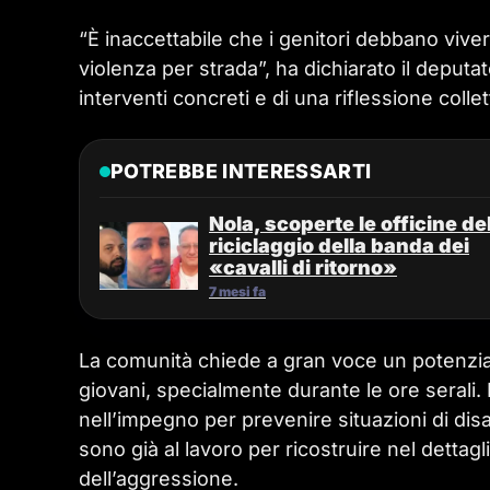
“È inaccettabile che i genitori debbano viver
violenza per strada”, ha dichiarato il deputa
interventi concreti e di una riflessione collet
POTREBBE INTERESSARTI
Nola, scoperte le officine de
riciclaggio della banda dei
«cavalli di ritorno»
7 mesi fa
La comunità chiede a gran voce un potenziam
giovani, specialmente durante le ore serali.
nell’impegno per prevenire situazioni di dis
sono già al lavoro per ricostruire nel dettagl
dell’aggressione.