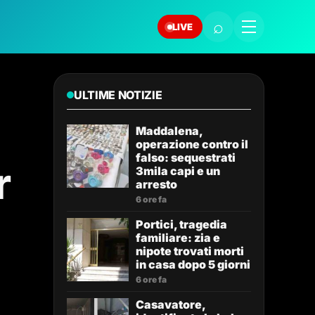
⌕
LIVE
ULTIME NOTIZIE
Maddalena,
operazione contro il
falso: sequestrati
r
3mila capi e un
arresto
6 ore fa
Portici, tragedia
familiare: zia e
nipote trovati morti
in casa dopo 5 giorni
6 ore fa
Casavatore,