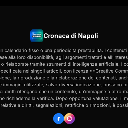
Cronaca di Napoli
 calendario fisso o una periodicità prestabilita. I contenut
ase alla loro disponibilità, agli argomenti trattati e all’int
 rielaborate tramite strumenti di intelligenza artificiale. I 
 specificata nei singoli articoli, con licenza **Creative C
ione, la riproduzione e la rielaborazione dei contenuti, an
 Le immagini utilizzate, salvo diversa indicazione, possono p
ei diritti ritengano che un contenuto, un’immagine o altro mat
ssono richiederne la verifica. Dopo opportuna valutazione, il 
ative a diritti, segnalazioni, rettifiche o rimozioni, è possibi