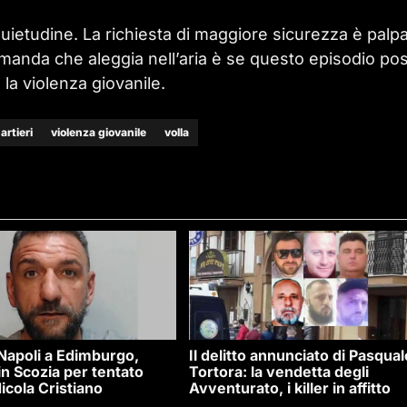
nquietudine. La richiesta di maggiore sicurezza è palpa
 domanda che aleggia nell’aria è se questo episodio po
 la violenza giovanile.
artieri
violenza giovanile
volla
 Napoli a Edimburgo,
Il delitto annunciato di Pasqual
n Scozia per tentato
Tortora: la vendetta degli
icola Cristiano
Avventurato, i killer in affitto