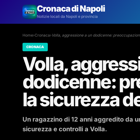
Cronaca di Napoli
Notizie locali da Napoli e provincia
Home
›
Cronaca
›
Volla, aggressione a un dodicenne: preoccupazion
CRONACA
Volla, aggress
dodicenne: pr
la sicurezza de
Un ragazzino di 12 anni aggredito da un
sicurezza e controlli a Volla.