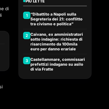
PIÙ LETTE
me di
“Dibattito a Napoli sulla
i
1
Segreteria dei 21: conflitto
tra civismo e politica”
Caivano, ex amministratori
2
sotto indagine: richiesta di
risarcimento da 100mila
euro per danno erariale
Castellammare, commissari
3
prefettizi indagano su asilo
di via Fratte
si