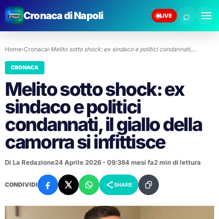
⌕
Cronaca di Napoli
LIVE
Home
›
Cronaca
›
Melito sotto shock: ex sindaco e politici condannati,…
CRONACA
Melito sotto shock: ex
sindaco e politici
condannati, il giallo della
camorra si infittisce
Di La Redazione
24 Aprile 2026 - 09:38
4 mesi fa
2 min di lettura
CONDIVIDI
SHARE