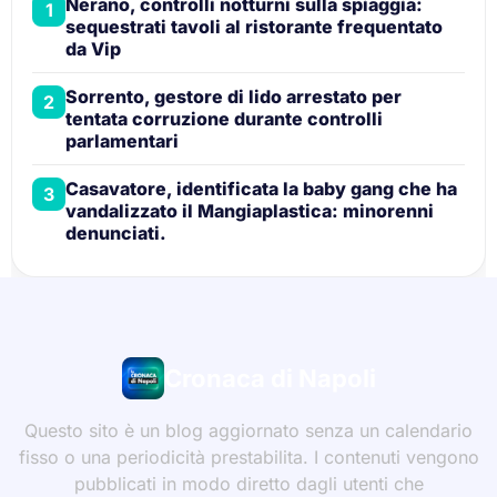
Nerano, controlli notturni sulla spiaggia:
1
sequestrati tavoli al ristorante frequentato
da Vip
Sorrento, gestore di lido arrestato per
2
tentata corruzione durante controlli
parlamentari
Casavatore, identificata la baby gang che ha
3
vandalizzato il Mangiaplastica: minorenni
denunciati.
Cronaca di Napoli
Questo sito è un blog aggiornato senza un calendario
fisso o una periodicità prestabilita. I contenuti vengono
pubblicati in modo diretto dagli utenti che