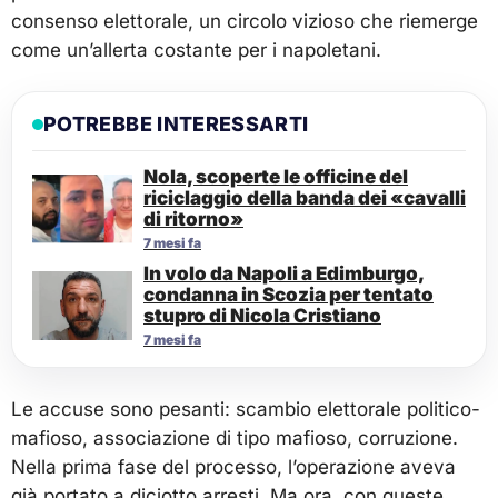
consenso elettorale, un circolo vizioso che riemerge
come un’allerta costante per i napoletani.
POTREBBE INTERESSARTI
Nola, scoperte le officine del
riciclaggio della banda dei «cavalli
di ritorno»
7 mesi fa
In volo da Napoli a Edimburgo,
condanna in Scozia per tentato
stupro di Nicola Cristiano
7 mesi fa
Le accuse sono pesanti: scambio elettorale politico-
mafioso, associazione di tipo mafioso, corruzione.
Nella prima fase del processo, l’operazione aveva
già portato a diciotto arresti. Ma ora, con queste