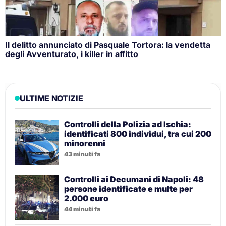
Il delitto annunciato di Pasquale Tortora: la vendetta
degli Avventurato, i killer in affitto
ULTIME NOTIZIE
Controlli della Polizia ad Ischia:
identificati 800 individui, tra cui 200
minorenni
43 minuti fa
Controlli ai Decumani di Napoli: 48
persone identificate e multe per
2.000 euro
44 minuti fa