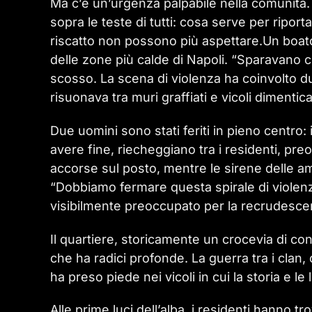
Ma c’è un’urgenza palpabile nella comunità.
sopra le teste di tutti: cosa serve per ripor
riscatto non possono più aspettare.Un boato 
delle zone più calde di Napoli. “Sparavano 
scosso. La scena di violenza ha coinvolto d
risuonava tra muri graffiati e vicoli dimentica
Due uomini sono stati feriti in pieno centro:
avere fine, riecheggiano tra i residenti, pre
accorse sul posto, mentre le sirene delle a
“Dobbiamo fermare questa spirale di violenza”
visibilmente preoccupato per la recrudescenz
Il quartiere, storicamente un crocevia di cont
che ha radici profonde. La guerra tra i clan, 
ha preso piede nei vicoli in cui la storia e le
Alle prime luci dell’alba, i residenti hanno t