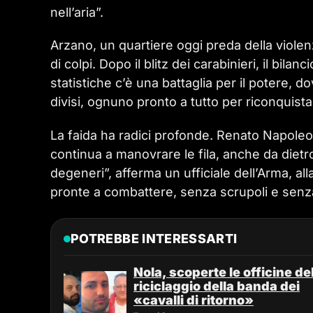
nell’aria”.
Arzano, un quartiere oggi preda della violen
di colpi. Dopo il blitz dei carabinieri, il bil
statistiche c’è una battaglia per il potere, 
divisi, ognuno pronto a tutto per riconquista
La faida ha radici profonde. Renato Napoleo
continua a manovrare le fila, anche da diet
degeneri”, afferma un ufficiale dell’Arma, a
pronte a combattere, senza scrupoli e senza
POTREBBE INTERESSARTI
Nola, scoperte le officine de
riciclaggio della banda dei
«cavalli di ritorno»