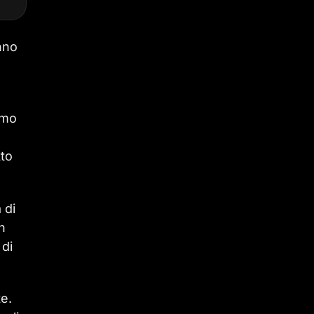
nno
amo
tto
 di
n
 di
te.