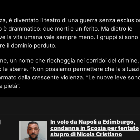
za, è diventato il teatro di una guerra senza esclusi
ancio è drammatico: due morti e un ferito. Ma dietro le
dove la vita umana vale sempre meno. I gruppi si sono
re il dominio perduto.
ne, un nome che riecheggia nei corridoi del crimine,
ro le sbarre. “Non possiamo permettere che la situaz
llarmato dalla crescente violenza. “Le nuove leve son
 pietà”.
l
In volo da Napoli a Edimburgo,
condanna in Scozia per tentato
stupro di Nicola Cristiano