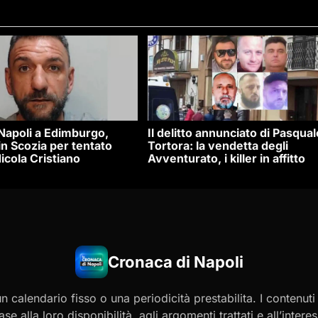
 Napoli a Edimburgo,
Il delitto annunciato di Pasqual
n Scozia per tentato
Tortora: la vendetta degli
icola Cristiano
Avventurato, i killer in affitto
Cronaca di Napoli
 calendario fisso o una periodicità prestabilita. I contenut
ase alla loro disponibilità, agli argomenti trattati e all’int