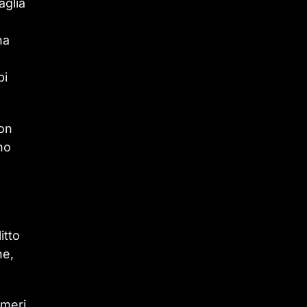
aglia
na
pi
non
no
itto
ne,
umeri