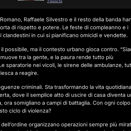
7 mesi fa
 Romano, Raffaele Silvestro e il resto della banda ha
torta di rispetto e potere. Le feste di compleanno e i
tri clandestini in cui si pianificano omicidi e vendette.
 il possibile, ma il contesto urbano gioca contro. “Si
 muove tra la gente, e la paura rende tutto più
 sparatorie nei vicoli, le sirene delle ambulanze, tu
iesca a reagire.
eguenze criminali. Sta trasformando la vita quotidiana
erta, dove il semplice atto di uscire di casa diventa u
ia, ora somigliano a campi di battaglia. Con ogni colpo
to ciclo di violenza?
ze dell’ordine organizzano operazioni sempre più mira