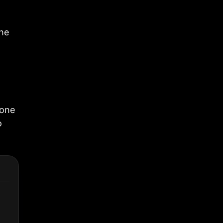
one
ione
o