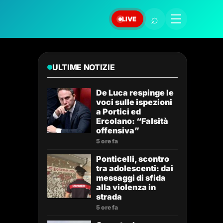
⌕
LIVE
ULTIME NOTIZIE
De Luca respinge le
voci sulle ispezioni
a Portici ed
Ercolano: “Falsità
offensiva”
5 ore fa
Ponticelli, scontro
tra adolescenti: dai
messaggi di sfida
alla violenza in
strada
5 ore fa