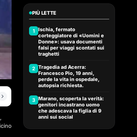
PIÙ LETTE
Ischia, fermato
1
corteggiatore di «Uomini e
Donne»: usava documenti
falsi per viaggi scontati sui
traghetti
Tragedia ad Acerra:
2
Francesco Pio, 19 anni,
perde la vita in ospedale,
autopsia richiesta.
Marano, scoperta la verità:
3
genitori incastrano uomo
che adescava la figlia di 9
anni sui social
,
icino