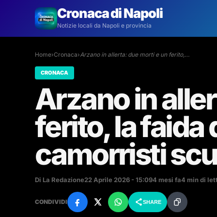
Cronaca di Napoli
Notizie locali da Napoli e provincia
Home
›
Cronaca
›
Arzano in allerta: due morti e un ferito,…
CRONACA
Arzano in aller
ferito, la faida
camorristi scuo
Di La Redazione
22 Aprile 2026 - 15:09
4 mesi fa
4 min di let
CONDIVIDI
SHARE