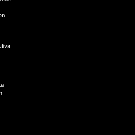
con
liva
La
n