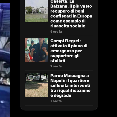
Caserta: La
Balzana, il più vasto
recupero di beni
confiscati in Europa
come esempio di
rinascita sociale
5 ore fa
Campi Flegrei:
attivato il piano di
emergenza per
supportare gli
sfollati
7 ore fa
Parco Mascagna a
Napoli: il quartiere
sollecita interventi
tra riqualificazione
e degrado
7 ore fa