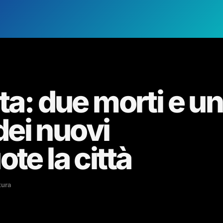
ta: due morti e un
 dei nuovi
te la città
tura