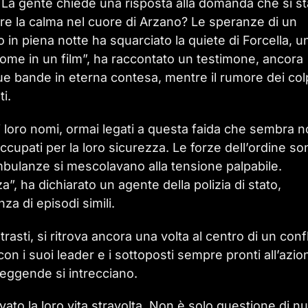
 La gente chiede una risposta alla domanda che si st
tare la calma nel cuore di Arzano? Le speranze di un
in piena notte ha squarciato la quiete di Forcella, u
come in un film”, ha raccontato un testimone, ancora
ue bande in eterna contesa, mentre il rumore dei col
ti.
 i loro nomi, ormai legati a questa faida che sembra 
occupati per la loro sicurezza. Le forze dell’ordine so
mbulanze si mescolavano alla tensione palpabile.
, ha dichiarato un agente della polizia di stato,
a di episodi simili.
rasti, si ritrova ancora una volta al centro di un confl
con i suoi leader e i sottoposti sempre pronti all’azio
 leggende si intrecciano.
rovato la loro vita stravolta. Non è solo questione di n