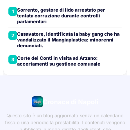
Sorrento, gestore di lido arrestato per
1
tentata corruzione durante controlli
parlamentari
Casavatore, identificata la baby gang che ha
2
vandalizzato il Mangiaplastica: minorenni
denunciati.
Corte dei Conti in visita ad Arzano:
3
accertamenti su gestione comunale
Cronaca di Napoli
Questo sito è un blog aggiornato senza un calendario
fisso o una periodicità prestabilita. I contenuti vengono
pubblicati in modo diretto dagli utenti che