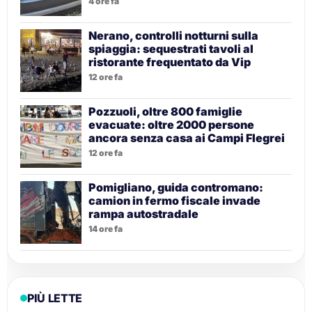
4 ore fa
Nerano, controlli notturni sulla
spiaggia: sequestrati tavoli al
ristorante frequentato da Vip
12 ore fa
Pozzuoli, oltre 800 famiglie
evacuate: oltre 2000 persone
ancora senza casa ai Campi Flegrei
12 ore fa
Pomigliano, guida contromano:
camion in fermo fiscale invade
rampa autostradale
14 ore fa
PIÙ LETTE