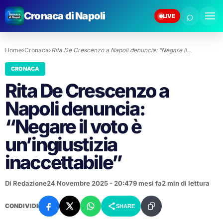
⌕
Cronaca di Napoli
LIVE
Home
›
Cronaca
›
Rita De Crescenzo a Napoli denuncia: “Negare il…
CRONACA
Rita De Crescenzo a
Napoli denuncia:
“Negare il voto è
un’ingiustizia
inaccettabile”
Di Redazione
24 Novembre 2025 - 20:47
9 mesi fa
2 min di lettura
CONDIVIDI
SHARE