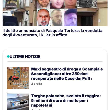
Il delitto annunciato di Pasquale Tortora: la vendetta
degli Avventurato, i killer in affitto
ULTIME NOTIZIE
Maxi sequestro di droga a Scampia e
Secondigliano: oltre 250 dosi
recuperate nelle Case dei Puffi
2 ore fa
Targhe polacche, svelato il raggiro:
5 milioni di euro di multe per i
napoletani