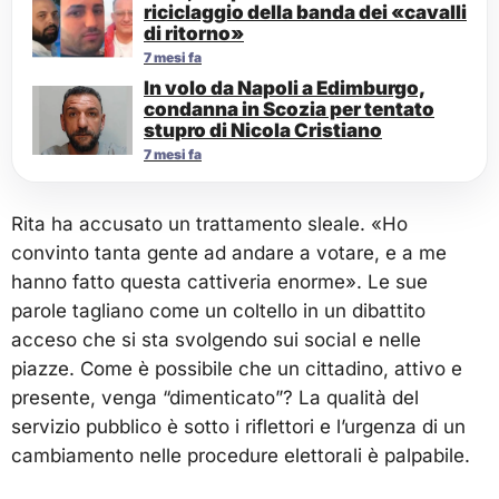
riciclaggio della banda dei «cavalli
di ritorno»
7 mesi fa
In volo da Napoli a Edimburgo,
condanna in Scozia per tentato
stupro di Nicola Cristiano
7 mesi fa
Rita ha accusato un trattamento sleale. «Ho
convinto tanta gente ad andare a votare, e a me
hanno fatto questa cattiveria enorme». Le sue
parole tagliano come un coltello in un dibattito
acceso che si sta svolgendo sui social e nelle
piazze. Come è possibile che un cittadino, attivo e
presente, venga “dimenticato”? La qualità del
servizio pubblico è sotto i riflettori e l’urgenza di un
cambiamento nelle procedure elettorali è palpabile.