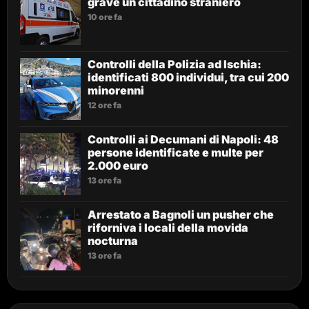
grave un cittadino straniero
10 ore fa
Controlli della Polizia ad Ischia:
identificati 800 individui, tra cui 200
minorenni
12 ore fa
Controlli ai Decumani di Napoli: 48
persone identificate e multe per
2.000 euro
13 ore fa
Arrestato a Bagnoli un pusher che
riforniva i locali della movida
nocturna
13 ore fa