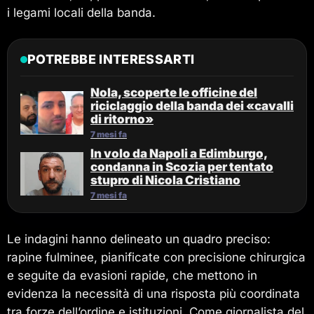
i legami locali della banda.
POTREBBE INTERESSARTI
Nola, scoperte le officine del
riciclaggio della banda dei «cavalli
di ritorno»
7 mesi fa
In volo da Napoli a Edimburgo,
condanna in Scozia per tentato
stupro di Nicola Cristiano
7 mesi fa
Le indagini hanno delineato un quadro preciso:
rapine fulminee, pianificate con precisione chirurgica
e seguite da evasioni rapide, che mettono in
evidenza la necessità di una risposta più coordinata
tra forze dell’ordine e istituzioni. Come giornalista del