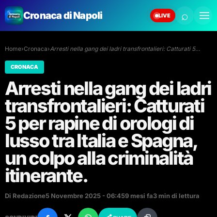
⌕
Cronaca di Napoli
LIVE
Home
›
Cronaca
›
Arresti nella gang dei ladri transfrontalieri: Catturati 5…
CRONACA
Arresti nella gang dei ladri
transfrontalieri: Catturati
5 per rapine di orologi di
lusso tra Italia e Spagna,
un colpo alla criminalità
itinerante.
Di Redazione
5 Novembre 2025 - 06:45
9 mesi fa
3 min di lettura