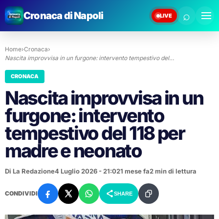
⌕
Cronaca di Napoli
LIVE
Home
›
Cronaca
›
Nascita improvvisa in un furgone: intervento tempestivo del…
CRONACA
Nascita improvvisa in un
furgone: intervento
tempestivo del 118 per
madre e neonato
Di La Redazione
4 Luglio 2026 - 21:02
1 mese fa
2 min di lettura
CONDIVIDI
SHARE