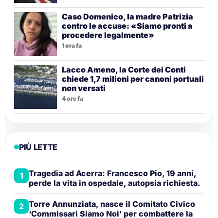
Caso Domenico, la madre Patrizia
contro le accuse: «Siamo pronti a
procedere legalmente»
1 ora fa
Lacco Ameno, la Corte dei Conti
chiede 1,7 milioni per canoni portuali
non versati
4 ore fa
PIÙ LETTE
Tragedia ad Acerra: Francesco Pio, 19 anni,
1
perde la vita in ospedale, autopsia richiesta.
Torre Annunziata, nasce il Comitato Civico
2
‘Commissari Siamo Noi’ per combattere la