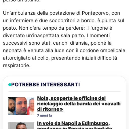
Un’ambulanza della postazione di Pontecorvo, con
un infermiere e due soccorritori a bordo, è giunta sul
posto. Non c’era tempo da perdere: il furgone è
diventato un’inaspettata sala parto. I momenti
successivi sono stati carichi di ansia, poiché la
neonata è venuta alla luce con il cordone ombelicale
attorcigliato al collo, presentando iniziali difficoltà
respiratorie.
POTREBBE INTERESSARTI
Nola, scoperte le officine del
riciclaggio della banda dei «cavalli
di ritorno»
7 mesi fa
In volo da Napoli a Edimburgo,
condanna in Scozia per tentato