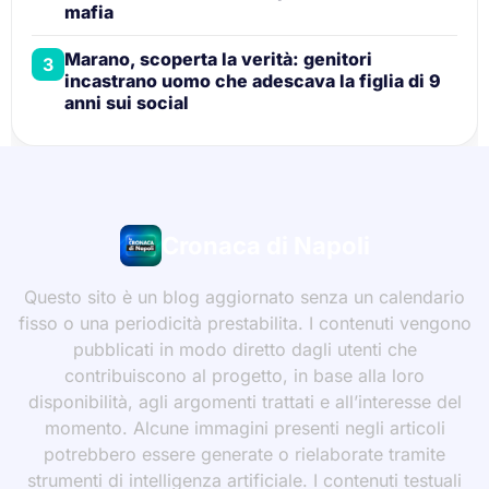
mafia
Marano, scoperta la verità: genitori
3
incastrano uomo che adescava la figlia di 9
anni sui social
Cronaca di Napoli
Questo sito è un blog aggiornato senza un calendario
fisso o una periodicità prestabilita. I contenuti vengono
pubblicati in modo diretto dagli utenti che
contribuiscono al progetto, in base alla loro
disponibilità, agli argomenti trattati e all’interesse del
momento. Alcune immagini presenti negli articoli
potrebbero essere generate o rielaborate tramite
strumenti di intelligenza artificiale. I contenuti testuali