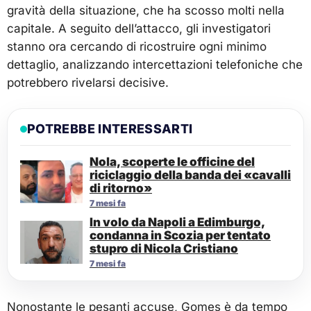
gravità della situazione, che ha scosso molti nella
capitale. A seguito dell’attacco, gli investigatori
stanno ora cercando di ricostruire ogni minimo
dettaglio, analizzando intercettazioni telefoniche che
potrebbero rivelarsi decisive.
POTREBBE INTERESSARTI
Nola, scoperte le officine del
riciclaggio della banda dei «cavalli
di ritorno»
7 mesi fa
In volo da Napoli a Edimburgo,
condanna in Scozia per tentato
stupro di Nicola Cristiano
7 mesi fa
Nonostante le pesanti accuse, Gomes è da tempo