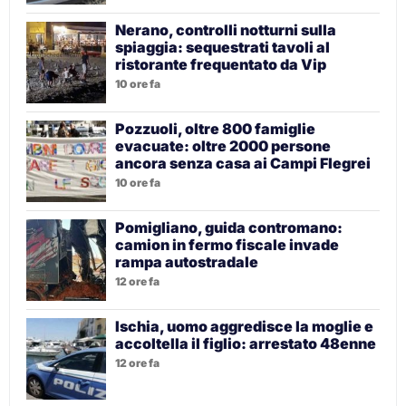
Nerano, controlli notturni sulla
spiaggia: sequestrati tavoli al
ristorante frequentato da Vip
10 ore fa
Pozzuoli, oltre 800 famiglie
evacuate: oltre 2000 persone
ancora senza casa ai Campi Flegrei
10 ore fa
Pomigliano, guida contromano:
camion in fermo fiscale invade
rampa autostradale
12 ore fa
Ischia, uomo aggredisce la moglie e
accoltella il figlio: arrestato 48enne
12 ore fa