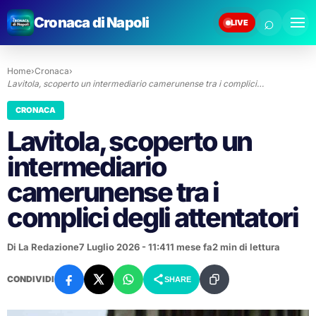
⌕
Cronaca di Napoli
LIVE
Home
›
Cronaca
›
Lavitola, scoperto un intermediario camerunense tra i complici…
CRONACA
Lavitola, scoperto un
intermediario
camerunense tra i
complici degli attentatori
Di La Redazione
7 Luglio 2026 - 11:41
1 mese fa
2 min di lettura
CONDIVIDI
SHARE