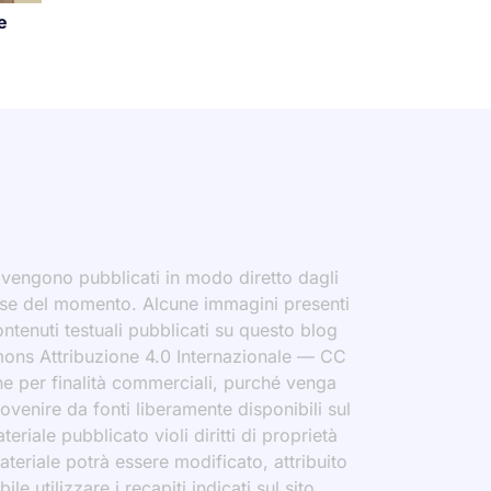
e
i vengono pubblicati in modo diretto dagli
eresse del momento. Alcune immagini presenti
contenuti testuali pubblicati su questo blog
ommons Attribuzione 4.0 Internazionale — CC
che per finalità commerciali, purché venga
rovenire da fonti liberamente disponibili sul
eriale pubblicato violi diritti di proprietà
materiale potrà essere modificato, attribuito
le utilizzare i recapiti indicati sul sito.