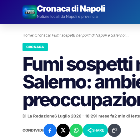
Cronaca di Napoli
Notizie locali da Napoli e provincia
Home
›
Cronaca
›
Fumi sospetti nei porti di Napoli e Salerno:…
CRONACA
Fumi sospetti n
Salerno: ambie
preoccupazion
Di La Redazione
6 Luglio 2026 - 18:29
1 mese fa
2 min di lett
CONDIVIDI
SHARE