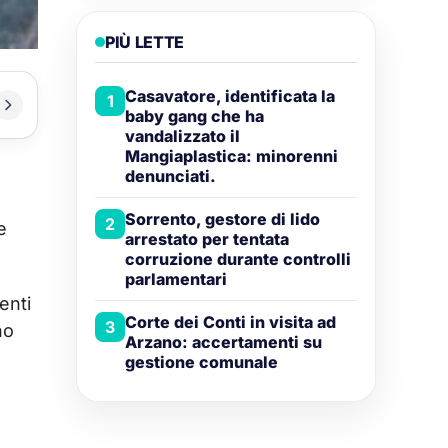
PIÙ LETTE
Casavatore, identificata la
1
baby gang che ha
vandalizzato il
Mangiaplastica: minorenni
denunciati.
Sorrento, gestore di lido
2
e
arrestato per tentata
corruzione durante controlli
parlamentari
enti
Corte dei Conti in visita ad
3
no
Arzano: accertamenti su
gestione comunale