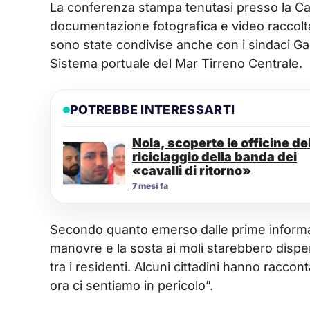
La conferenza stampa tenutasi presso la Cas
documentazione fotografica e video raccolta
sono state condivise anche con i sindaci Ga
Sistema portuale del Mar Tirreno Centrale.
POTREBBE INTERESSARTI
Nola, scoperte le officine de
riciclaggio della banda dei
«cavalli di ritorno»
7 mesi fa
Secondo quanto emerso dalle prime informazio
manovre e la sosta ai moli starebbero disp
tra i residenti. Alcuni cittadini hanno racco
ora ci sentiamo in pericolo”.