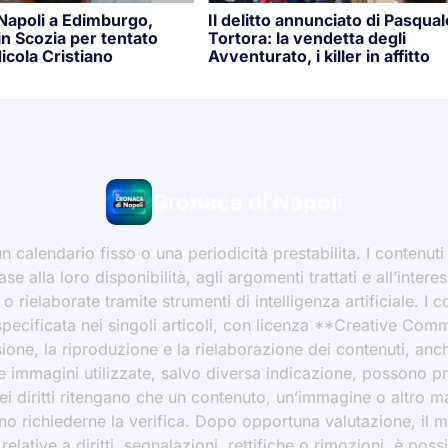
 Napoli a Edimburgo,
Il delitto annunciato di Pasqual
n Scozia per tentato
Tortora: la vendetta degli
icola Cristiano
Avventurato, i killer in affitto
Cronaca di Napoli
 calendario fisso o una periodicità prestabilita. I contenut
ase alla loro disponibilità, agli argomenti trattati e all’int
 rielaborate tramite strumenti di intelligenza artificiale. I 
 specificata nei singoli articoli, con licenza **Creative C
ione, la riproduzione e la rielaborazione dei contenuti, an
 Le immagini utilizzate, salvo diversa indicazione, possono p
ei diritti ritengano che un contenuto, un’immagine o altro mat
ssono richiederne la verifica. Dopo opportuna valutazione, il 
ative a diritti, segnalazioni, rettifiche o rimozioni, è possibi