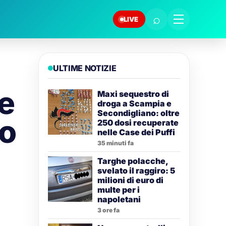
⌕
LIVE
ULTIME NOTIZIE
 e
Maxi sequestro di
droga a Scampia e
Secondigliano: oltre
no
250 dosi recuperate
nelle Case dei Puffi
35 minuti fa
Targhe polacche,
svelato il raggiro: 5
milioni di euro di
multe per i
napoletani
3 ore fa