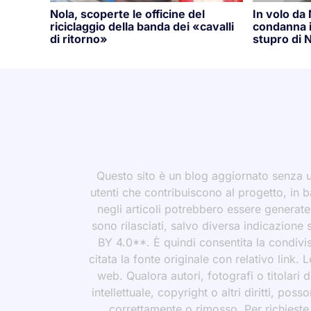
Nola, scoperte le officine del
In volo da
riciclaggio della banda dei «cavalli
condanna i
di ritorno»
stupro di N
Questo sito è un blog aggiornato senza un
utenti che contribuiscono al progetto, in b
negli articoli potrebbero essere generate o
sono rilasciati, salvo diversa indicazione
BY 4.0**. È quindi consentita la condivis
citata la fonte originale con relativo link.
web. Qualora autori, fotografi o titolari d
intellettuale, copyright o altri diritti, po
correttamente o rimosso. Per richieste rel