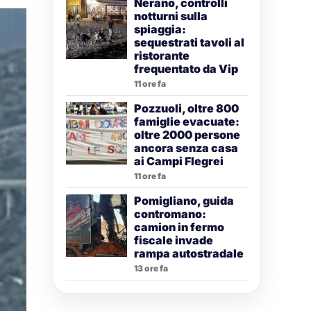
Nerano, controlli
notturni sulla
spiaggia:
sequestrati tavoli al
ristorante
frequentato da Vip
11 ore fa
Pozzuoli, oltre 800
famiglie evacuate:
oltre 2000 persone
ancora senza casa
ai Campi Flegrei
11 ore fa
Pomigliano, guida
contromano:
camion in fermo
fiscale invade
rampa autostradale
13 ore fa