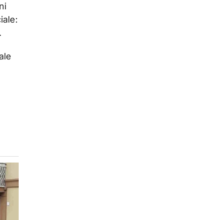
ni
iale:
.
ale