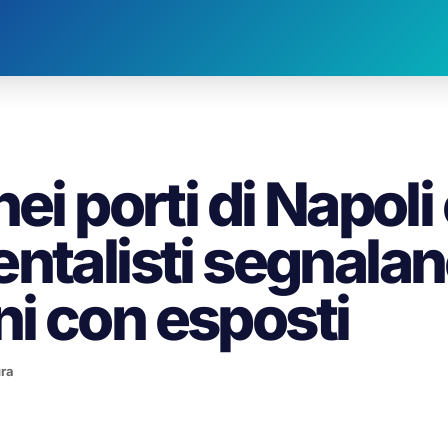
ei porti di Napoli
ntalisti segnala
i con esposti
ura