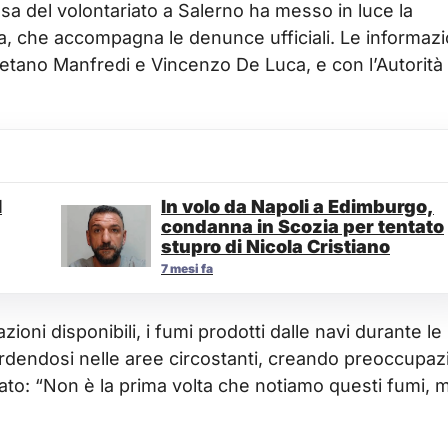
a del volontariato a Salerno ha messo in luce la
, che accompagna le denunce ufficiali. Le informazi
etano Manfredi e Vincenzo De Luca, e con l’Autorità 
l
In volo da Napoli a Edimburgo,
condanna in Scozia per tentato
stupro di Nicola Cristiano
7 mesi fa
ni disponibili, i fumi prodotti dalle navi durante le
erdendosi nelle aree circostanti, creando preoccupaz
ntato: “Non è la prima volta che notiamo questi fumi, 