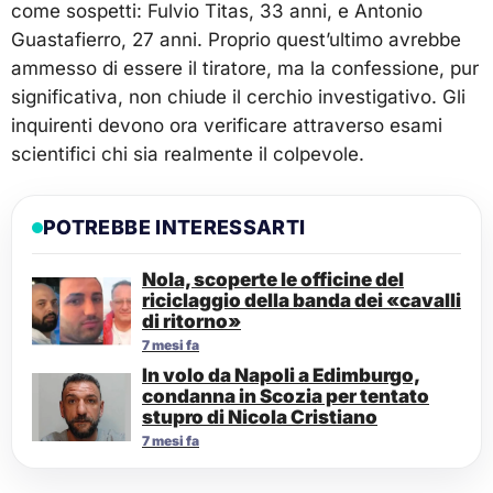
come sospetti: Fulvio Titas, 33 anni, e Antonio
Guastafierro, 27 anni. Proprio quest’ultimo avrebbe
ammesso di essere il tiratore, ma la confessione, pur
significativa, non chiude il cerchio investigativo. Gli
inquirenti devono ora verificare attraverso esami
scientifici chi sia realmente il colpevole.
POTREBBE INTERESSARTI
Nola, scoperte le officine del
riciclaggio della banda dei «cavalli
di ritorno»
7 mesi fa
In volo da Napoli a Edimburgo,
condanna in Scozia per tentato
stupro di Nicola Cristiano
7 mesi fa