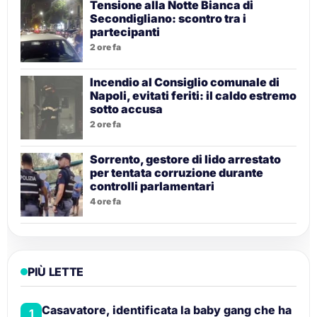
Tensione alla Notte Bianca di
Secondigliano: scontro tra i
partecipanti
2 ore fa
Incendio al Consiglio comunale di
Napoli, evitati feriti: il caldo estremo
sotto accusa
2 ore fa
Sorrento, gestore di lido arrestato
per tentata corruzione durante
controlli parlamentari
4 ore fa
PIÙ LETTE
Casavatore, identificata la baby gang che ha
1