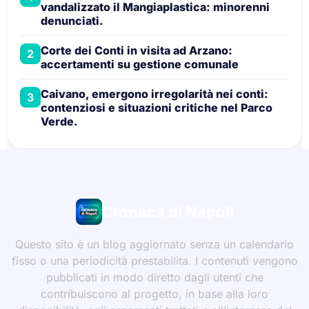
vandalizzato il Mangiaplastica: minorenni
denunciati.
Corte dei Conti in visita ad Arzano:
2
accertamenti su gestione comunale
Caivano, emergono irregolarità nei conti:
3
contenziosi e situazioni critiche nel Parco
Verde.
Cronaca di Napoli
Questo sito è un blog aggiornato senza un calendario
fisso o una periodicità prestabilita. I contenuti vengono
pubblicati in modo diretto dagli utenti che
contribuiscono al progetto, in base alla loro