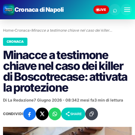
⌕
Cronaca di Napoli
LIVE
Home
›
Cronaca
›
Minacce a testimone chiave nel caso dei killer…
CRONACA
Minacce a testimone
chiave nel caso dei killer
di Boscotrecase: attivata
la protezione
Di La Redazione
7 Giugno 2026 - 08:34
2 mesi fa
3 min di lettura
CONDIVIDI
SHARE