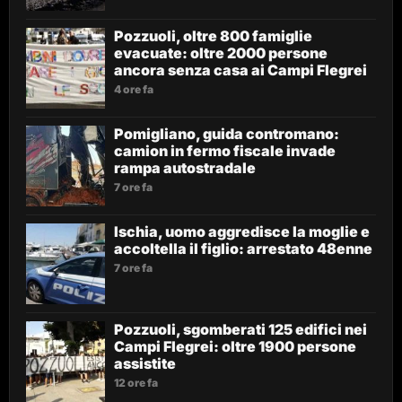
Pozzuoli, oltre 800 famiglie
evacuate: oltre 2000 persone
ancora senza casa ai Campi Flegrei
4 ore fa
Pomigliano, guida contromano:
camion in fermo fiscale invade
rampa autostradale
7 ore fa
Ischia, uomo aggredisce la moglie e
accoltella il figlio: arrestato 48enne
7 ore fa
Pozzuoli, sgomberati 125 edifici nei
Campi Flegrei: oltre 1900 persone
assistite
12 ore fa