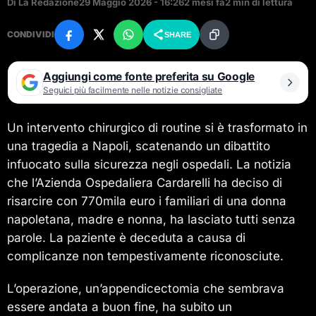
Di La Redazione
29 Maggio 2026 - 16:26
2 mesi fa
2 min di lettura
CONDIVIDI
SHARE
Aggiungi come fonte preferita su Google
Seguici più facilmente nelle notizie consigliate
Un intervento chirurgico di routine si è trasformato in
una tragedia a Napoli, scatenando un dibattito
infuocato sulla sicurezza negli ospedali. La notizia
che l’Azienda Ospedaliera Cardarelli ha deciso di
risarcire con 770mila euro i familiari di una donna
napoletana, madre e nonna, ha lasciato tutti senza
parole. La paziente è deceduta a causa di
complicanze non tempestivamente riconosciute.
L’operazione, un’appendicectomia che sembrava
essere andata a buon fine, ha subito un