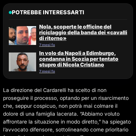
POTREBBE INTERESSARTI
Nola, scoperte le officine del
riciclaggio della banda dei «cavalli
di ritorno»
7 mesi fa
In volo da Napoli a Edimburgo,
condanna in Scozia per tentato
stupro di Nicola Cristiano
7 mesi fa
La direzione del Cardarelli ha scelto di non
proseguire il processo, optando per un risarcimento
che, seppur cospicuo, non potrà mai colmare il
dolore di una famiglia lacerata. “Abbiamo voluto
affrontare la situazione in modo diretto,” ha spiegato
l’avvocato difensore, sottolineando come prioritario