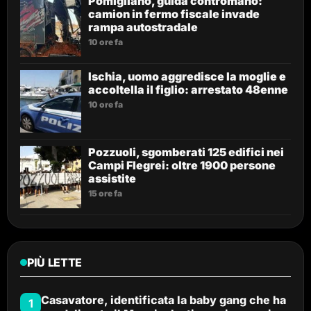
Pomigliano, guida contromano:
camion in fermo fiscale invade
rampa autostradale
10 ore fa
Ischia, uomo aggredisce la moglie e
accoltella il figlio: arrestato 48enne
10 ore fa
Pozzuoli, sgomberati 125 edifici nei
Campi Flegrei: oltre 1900 persone
assistite
15 ore fa
PIÙ LETTE
Casavatore, identificata la baby gang che ha
1