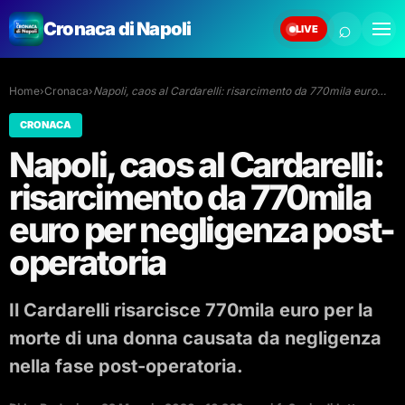
⌕
Cronaca di Napoli
LIVE
Home
›
Cronaca
›
Napoli, caos al Cardarelli: risarcimento da 770mila euro…
CRONACA
Napoli, caos al Cardarelli:
risarcimento da 770mila
euro per negligenza post-
operatoria
Il Cardarelli risarcisce 770mila euro per la
morte di una donna causata da negligenza
nella fase post-operatoria.