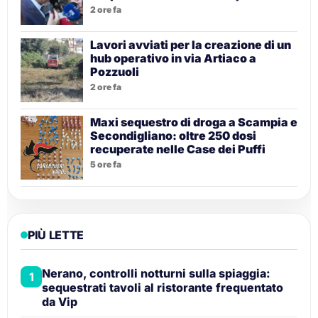
2 ore fa
Lavori avviati per la creazione di un
hub operativo in via Artiaco a
Pozzuoli
2 ore fa
Maxi sequestro di droga a Scampia e
Secondigliano: oltre 250 dosi
recuperate nelle Case dei Puffi
5 ore fa
PIÙ LETTE
Nerano, controlli notturni sulla spiaggia:
1
sequestrati tavoli al ristorante frequentato
da Vip