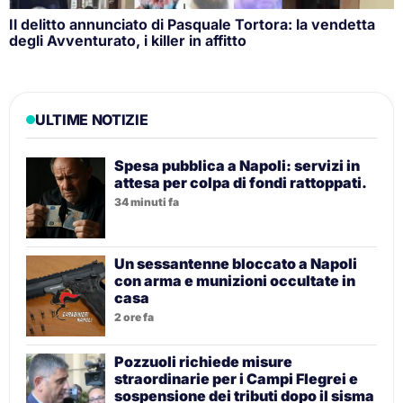
Il delitto annunciato di Pasquale Tortora: la vendetta
degli Avventurato, i killer in affitto
ULTIME NOTIZIE
Spesa pubblica a Napoli: servizi in
attesa per colpa di fondi rattoppati.
34 minuti fa
Un sessantenne bloccato a Napoli
con arma e munizioni occultate in
casa
2 ore fa
Pozzuoli richiede misure
straordinarie per i Campi Flegrei e
sospensione dei tributi dopo il sisma