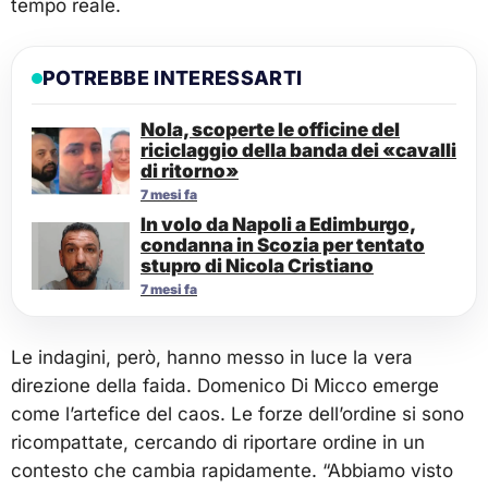
tempo reale.
POTREBBE INTERESSARTI
Nola, scoperte le officine del
riciclaggio della banda dei «cavalli
di ritorno»
7 mesi fa
In volo da Napoli a Edimburgo,
condanna in Scozia per tentato
stupro di Nicola Cristiano
7 mesi fa
Le indagini, però, hanno messo in luce la vera
direzione della faida. Domenico Di Micco emerge
come l’artefice del caos. Le forze dell’ordine si sono
ricompattate, cercando di riportare ordine in un
contesto che cambia rapidamente. “Abbiamo visto