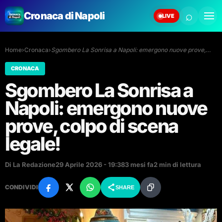
⌕
Cronaca di Napoli
LIVE
Home
›
Cronaca
›
Sgombero La Sonrisa a Napoli: emergono nuove prove,…
CRONACA
Sgombero La Sonrisa a
Napoli: emergono nuove
prove, colpo di scena
legale!
Di La Redazione
29 Aprile 2026 - 19:38
3 mesi fa
2 min di lettura
CONDIVIDI
SHARE