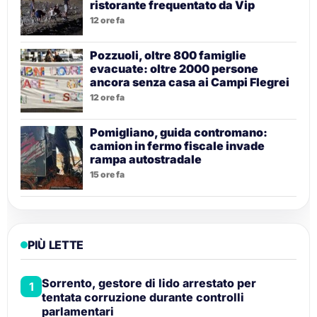
ristorante frequentato da Vip
12 ore fa
Pozzuoli, oltre 800 famiglie
evacuate: oltre 2000 persone
ancora senza casa ai Campi Flegrei
12 ore fa
Pomigliano, guida contromano:
camion in fermo fiscale invade
rampa autostradale
15 ore fa
PIÙ LETTE
Sorrento, gestore di lido arrestato per
1
tentata corruzione durante controlli
parlamentari