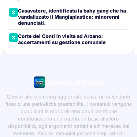
Casavatore, identificata la baby gang che ha
2
vandalizzato il Mangiaplastica: minorenni
denunciati.
Corte dei Conti in visita ad Arzano:
3
accertamenti su gestione comunale
Cronaca di Napoli
Questo sito è un blog aggiornato senza un calendario
fisso o una periodicità prestabilita. I contenuti vengono
pubblicati in modo diretto dagli utenti che
contribuiscono al progetto, in base alla loro
disponibilità, agli argomenti trattati e all’interesse del
momento. Alcune immagini presenti negli articoli