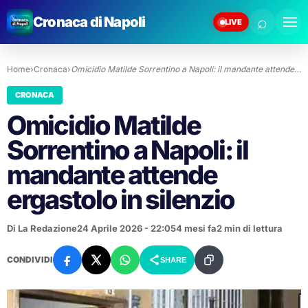
⌕
Cronaca di Napoli
LIVE
Home
›
Cronaca
›
Omicidio Matilde Sorrentino a Napoli: il mandante attende…
CRONACA
Omicidio Matilde
Sorrentino a Napoli: il
mandante attende
ergastolo in silenzio
Di La Redazione
24 Aprile 2026 - 22:05
4 mesi fa
2 min di lettura
CONDIVIDI
SHARE