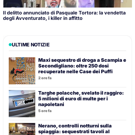
Il delitto annunciato di Pasquale Tortora: la vendetta
degli Avventurato, i killer in affitto
ULTIME NOTIZIE
Maxi sequestro di droga a Scampia e
Secondigliano: oltre 250 dosi
recuperate nelle Case dei Puffi
2 ore fa
Targhe polacche, svelato il raggiro:
5 milioni di euro di multe per i
napoletani
5 ore fa
Nerano, controlli notturni sulla
spiaggia: sequestrati tavoli al