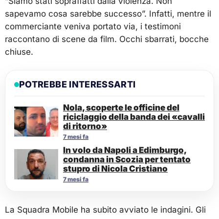
“Siamo stati sopraffatti dalla violenza. Non
sapevamo cosa sarebbe successo”. Infatti, mentre il
commerciante veniva portato via, i testimoni
raccontano di scene da film. Occhi sbarrati, bocche
chiuse.
POTREBBE INTERESSARTI
Nola, scoperte le officine del
riciclaggio della banda dei «cavalli
di ritorno»
7 mesi fa
In volo da Napoli a Edimburgo,
condanna in Scozia per tentato
stupro di Nicola Cristiano
7 mesi fa
La Squadra Mobile ha subito avviato le indagini. Gli