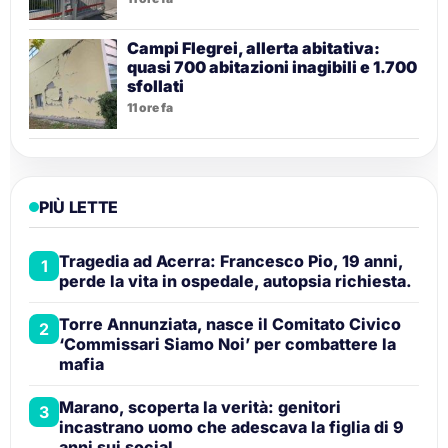
Campi Flegrei, allerta abitativa:
quasi 700 abitazioni inagibili e 1.700
sfollati
11 ore fa
PIÙ LETTE
Tragedia ad Acerra: Francesco Pio, 19 anni,
1
perde la vita in ospedale, autopsia richiesta.
Torre Annunziata, nasce il Comitato Civico
2
‘Commissari Siamo Noi’ per combattere la
mafia
Marano, scoperta la verità: genitori
3
incastrano uomo che adescava la figlia di 9
anni sui social