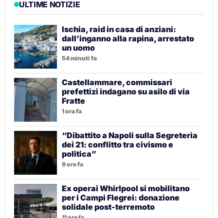
ULTIME NOTIZIE
Ischia, raid in casa di anziani:
dall’inganno alla rapina, arrestato
un uomo
54 minuti fa
Castellammare, commissari
prefettizi indagano su asilo di via
Fratte
1 ora fa
“Dibattito a Napoli sulla Segreteria
dei 21: conflitto tra civismo e
politica”
9 ore fa
Ex operai Whirlpool si mobilitano
per i Campi Flegrei: donazione
solidale post-terremoto
11 ore fa