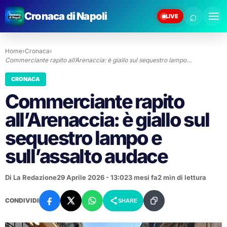
⌕
Cronaca di Napoli
LIVE
Home
›
Cronaca
›
Commerciante rapito all’Arenaccia: è giallo sul sequestro lampo…
CRONACA
Commerciante rapito
all’Arenaccia: è giallo sul
sequestro lampo e
sull’assalto audace
Di La Redazione
29 Aprile 2026 - 13:02
3 mesi fa
2 min di lettura
CONDIVIDI
SHARE