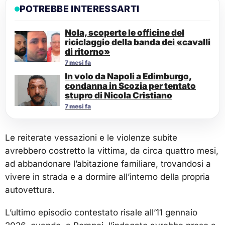
POTREBBE INTERESSARTI
Nola, scoperte le officine del
riciclaggio della banda dei «cavalli
di ritorno»
7 mesi fa
In volo da Napoli a Edimburgo,
condanna in Scozia per tentato
stupro di Nicola Cristiano
7 mesi fa
Le reiterate vessazioni e le violenze subite
avrebbero costretto la vittima, da circa quattro mesi,
ad abbandonare l’abitazione familiare, trovandosi a
vivere in strada e a dormire all’interno della propria
autovettura.
L’ultimo episodio contestato risale all’11 gennaio