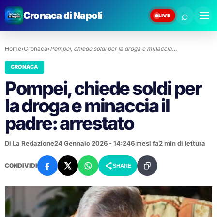
⌕
Cronaca di Napoli
LIVE
Home
›
Cronaca
›
Pompei, chiede soldi per la droga e minaccia…
CRONACA
Pompei, chiede soldi per
la droga e minaccia il
padre: arrestato
Di La Redazione
24 Gennaio 2026 - 14:24
6 mesi fa
2 min di lettura
CONDIVIDI
SHARE