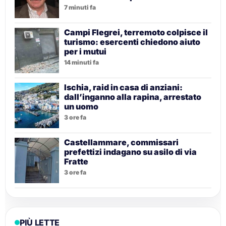
7 minuti fa
Campi Flegrei, terremoto colpisce il
turismo: esercenti chiedono aiuto
per i mutui
14 minuti fa
Ischia, raid in casa di anziani:
dall’inganno alla rapina, arrestato
un uomo
3 ore fa
Castellammare, commissari
prefettizi indagano su asilo di via
Fratte
3 ore fa
PIÙ LETTE