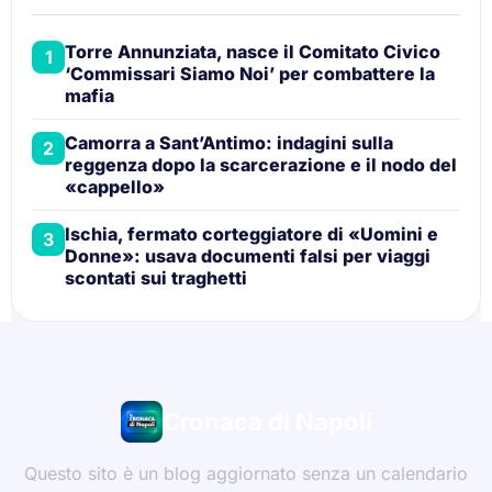
Torre Annunziata, nasce il Comitato Civico
1
‘Commissari Siamo Noi’ per combattere la
mafia
Camorra a Sant’Antimo: indagini sulla
2
reggenza dopo la scarcerazione e il nodo del
«cappello»
Ischia, fermato corteggiatore di «Uomini e
3
Donne»: usava documenti falsi per viaggi
scontati sui traghetti
Cronaca di Napoli
Questo sito è un blog aggiornato senza un calendario