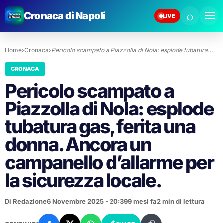
⌕
Cronaca di Napoli
LIVE
Home
›
Cronaca
›
Pericolo scampato a Piazzolla di Nola: esplode tubatura…
CRONACA
Pericolo scampato a
Piazzolla di Nola: esplode
tubatura gas, ferita una
donna. Ancora un
campanello d’allarme per
la sicurezza locale.
Di Redazione
6 Novembre 2025 - 20:39
9 mesi fa
2 min di lettura