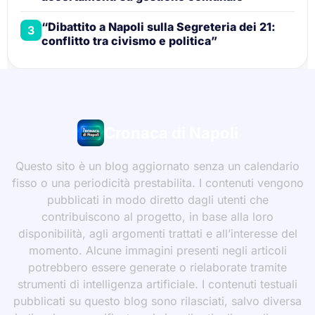
“Dibattito a Napoli sulla Segreteria dei 21:
3
conflitto tra civismo e politica”
Cronaca di Napoli
Questo sito è un blog aggiornato senza un calendario
fisso o una periodicità prestabilita. I contenuti vengono
pubblicati in modo diretto dagli utenti che
contribuiscono al progetto, in base alla loro
disponibilità, agli argomenti trattati e all’interesse del
momento. Alcune immagini presenti negli articoli
potrebbero essere generate o rielaborate tramite
strumenti di intelligenza artificiale. I contenuti testuali
pubblicati su questo blog sono rilasciati, salvo diversa