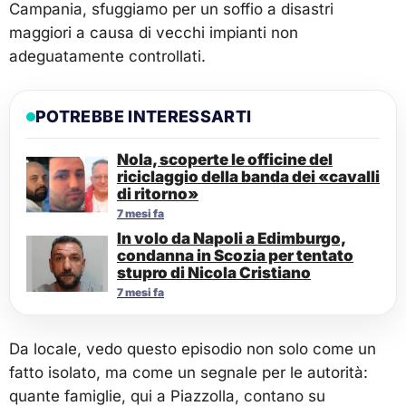
Campania, sfuggiamo per un soffio a disastri
maggiori a causa di vecchi impianti non
adeguatamente controllati.
POTREBBE INTERESSARTI
Nola, scoperte le officine del
riciclaggio della banda dei «cavalli
di ritorno»
7 mesi fa
In volo da Napoli a Edimburgo,
condanna in Scozia per tentato
stupro di Nicola Cristiano
7 mesi fa
Da locale, vedo questo episodio non solo come un
fatto isolato, ma come un segnale per le autorità:
quante famiglie, qui a Piazzolla, contano su