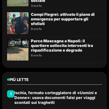
sociale
3 ore fa
Campi Flegrei: attivato il piano di
emergenza per supportare gli
sfollati
6 ore fa
Parco Mascagna a Napoli: il
quartiere sollecita interventi tra
riqualificazione e degrado
6 ore fa
PIÙ LETTE
Ischia, fermato corteggiatore di «Uomini e
1
Donne»: usava documenti falsi per viaggi
scontati sui traghetti