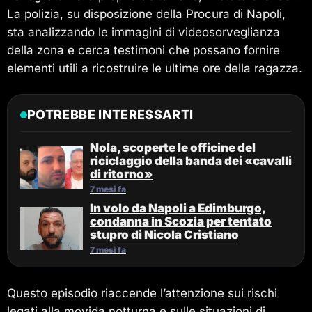
La polizia, su disposizione della Procura di Napoli,
sta analizzando le immagini di videosorveglianza
della zona e cerca testimoni che possano fornire
elementi utili a ricostruire le ultime ore della ragazza.
POTREBBE INTERESSARTI
Nola, scoperte le officine del
riciclaggio della banda dei «cavalli
di ritorno»
7 mesi fa
In volo da Napoli a Edimburgo,
condanna in Scozia per tentato
stupro di Nicola Cristiano
7 mesi fa
Questo episodio riaccende l’attenzione sui rischi
legati alla movida notturna e sulle situazioni di