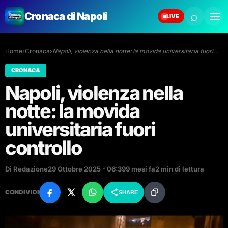
⌕
Cronaca di Napoli
LIVE
Home
›
Cronaca
›
Napoli, violenza nella notte: la movida universitaria fuori…
CRONACA
Napoli, violenza nella
notte: la movida
universitaria fuori
controllo
Di Redazione
29 Ottobre 2025 - 06:39
9 mesi fa
2 min di lettura
CONDIVIDI
SHARE