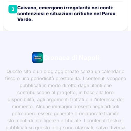
Caivano, emergono irregolarità nei conti:
3
contenziosi e situazioni critiche nel Parco
Verde.
Cronaca di Napoli
Questo sito è un blog aggiornato senza un calendario
fisso o una periodicità prestabilita. I contenuti vengono
pubblicati in modo diretto dagli utenti che
contribuiscono al progetto, in base alla loro
disponibilità, agli argomenti trattati e all’interesse del
momento. Alcune immagini presenti negli articoli
potrebbero essere generate o rielaborate tramite
strumenti di intelligenza artificiale. I contenuti testuali
pubblicati su questo blog sono rilasciati, salvo diversa