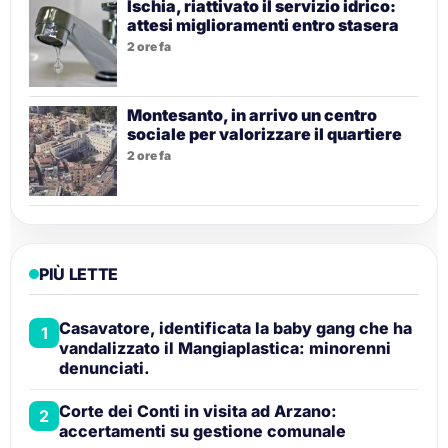
Ischia, riattivato il servizio idrico:
attesi miglioramenti entro stasera
2 ore fa
Montesanto, in arrivo un centro
sociale per valorizzare il quartiere
2 ore fa
PIÙ LETTE
Casavatore, identificata la baby gang che ha
1
vandalizzato il Mangiaplastica: minorenni
denunciati.
Corte dei Conti in visita ad Arzano:
2
accertamenti su gestione comunale