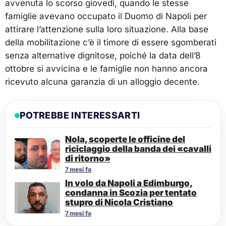
avvenuta lo scorso giovedì, quando le stesse
famiglie avevano occupato il Duomo di Napoli per
attirare l’attenzione sulla loro situazione. Alla base
della mobilitazione c’è il timore di essere sgomberati
senza alternative dignitose, poiché la data dell’8
ottobre si avvicina e le famiglie non hanno ancora
ricevuto alcuna garanzia di un alloggio decente.
POTREBBE INTERESSARTI
Nola, scoperte le officine del
riciclaggio della banda dei «cavalli
di ritorno»
7 mesi fa
In volo da Napoli a Edimburgo,
condanna in Scozia per tentato
stupro di Nicola Cristiano
7 mesi fa