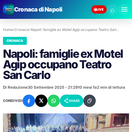
⌕
Cronaca di Napoli
LIVE
Home
›
Cronaca
›
Napoli: famiglie ex Motel Agip occupano Teatro San…
CRONACA
Napoli: famiglie ex Motel
Agip occupano Teatro
San Carlo
Di Redazione
30 Settembre 2025 - 21:29
10 mesi fa
2 min di lettura
CONDIVIDI
SHARE