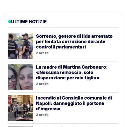
ULTIME NOTIZIE
Sorrento, gestore di lido arrestato
per tentata corruzione durante
controlli parlamentari
2 ore fa
La madre di Martina Carbonaro:
«Nessuna minaccia, solo
disperazione per mia figlia»
2 ore fa
Incendio al Consiglio comunale di
Napoli: danneggiato il portone
d’ingresso
2 ore fa