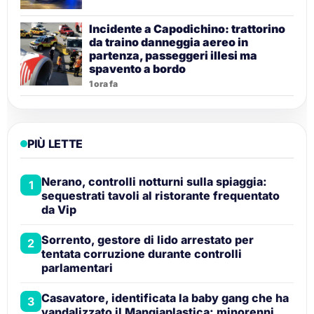
Incidente a Capodichino: trattorino
da traino danneggia aereo in
partenza, passeggeri illesi ma
spavento a bordo
1 ora fa
PIÙ LETTE
Nerano, controlli notturni sulla spiaggia:
1
sequestrati tavoli al ristorante frequentato
da Vip
Sorrento, gestore di lido arrestato per
2
tentata corruzione durante controlli
parlamentari
Casavatore, identificata la baby gang che ha
3
vandalizzato il Mangiaplastica: minorenni