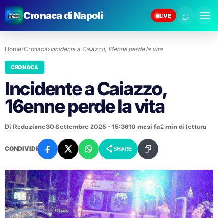
⌕
Cronaca di Napoli
LIVE
Home
›
Cronaca
›
Incidente a Caiazzo, 16enne perde la vita
CRONACA
Incidente a Caiazzo,
16enne perde la vita
Di Redazione
30 Settembre 2025 - 15:36
10 mesi fa
2 min di lettura
CONDIVIDI
SHARE