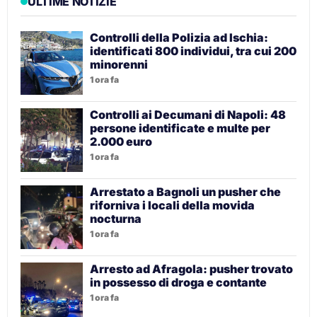
ULTIME NOTIZIE
Controlli della Polizia ad Ischia:
identificati 800 individui, tra cui 200
minorenni
1 ora fa
Controlli ai Decumani di Napoli: 48
persone identificate e multe per
2.000 euro
1 ora fa
Arrestato a Bagnoli un pusher che
riforniva i locali della movida
nocturna
1 ora fa
Arresto ad Afragola: pusher trovato
in possesso di droga e contante
1 ora fa