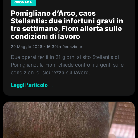
CRONACA
Pomigliano d’Arco, caos
Stellantis: due infortuni gravi in
tre settimane, Fiom allerta sulle
condizioni di lavoro
29 Maggio 2026 - 16:39
La Redazione
Due operai feriti in 21 giorni al sito Stellantis di
Pomigliano, la Fiom chiede controlli urgenti sulle
condizioni di sicurezza sul lavoro.
Leggi l’articolo →