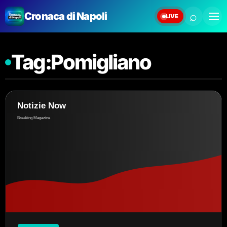
⌕
Cronaca di Napoli
LIVE
Tag:
Pomigliano