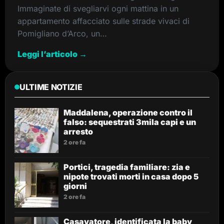
Immaginate di svegliarvi ogni mattina in un
appartamento affacciato sulle strade vivaci di
Pomigliano d’Arco, un…
Leggi l’articolo →
ULTIME NOTIZIE
Maddalena, operazione contro il
falso: sequestrati 3mila capi e un
arresto
2 ore fa
Portici, tragedia familiare: zia e
nipote trovati morti in casa dopo 5
giorni
2 ore fa
Casavatore, identificata la baby