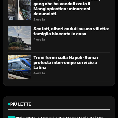
gang che ha vandalizzato il
Mangiaplastica: minorenni
denunciati.
2 ore fa
Scafati, alberi caduti su una villetta:
famiglia bloccata in casa
4 ore fa
Treni fermi sulla Napoli-Roma:
protesta interrompe servizio a
Latina
4 ore fa
PIÙ LETTE